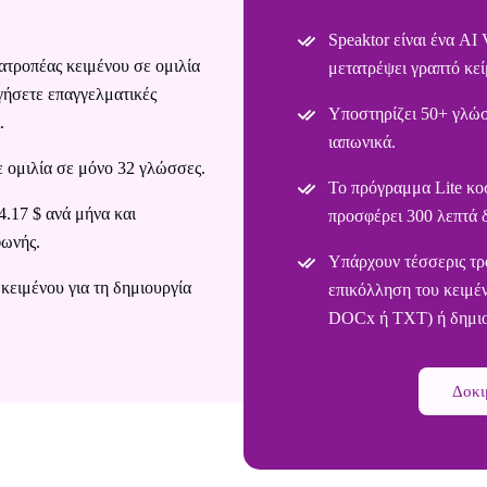
Speaktor είναι ένα AI
ατροπέας κειμένου σε ομιλία
μετατρέψει γραπτό κεί
γήσετε επαγγελματικές
Υποστηρίζει 50+ γλώσ
.
ιαπωνικά.
ε ομιλία σε μόνο 32 γλώσσες.
Το πρόγραμμα Lite κοσ
4.17 $ ανά μήνα και
προσφέρει 300 λεπτά 
φωνής.
Υπάρχουν τέσσερις τρό
κειμένου για τη δημιουργία
επικόλληση του κειμέ
DOCx ή TXT) ή δημιου
Δοκι