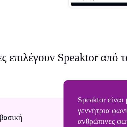
ες επιλέγουν Speaktor από 
Speaktor είναι
γεννήτρια φων
 βασική
ανθρώπινες φω