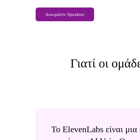
Δοκιμάστε Speaktor
Γιατί οι ομάδ
Το ElevenLabs είναι μια