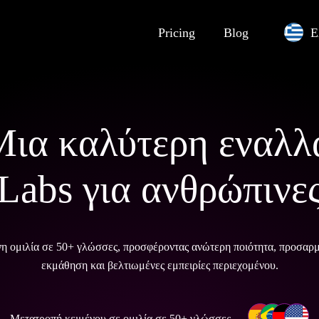
Pricing
Blog
Ε
 Μια καλύτερη εναλλ
Labs για ανθρώπινε
νη ομιλία σε 50+ γλώσσες, προσφέροντας ανώτερη ποιότητα, προσαρμ
εκμάθηση και βελτιωμένες εμπειρίες περιεχομένου.
Μετατροπή κειμένου σε ομιλία σε 50+ γλώσσες