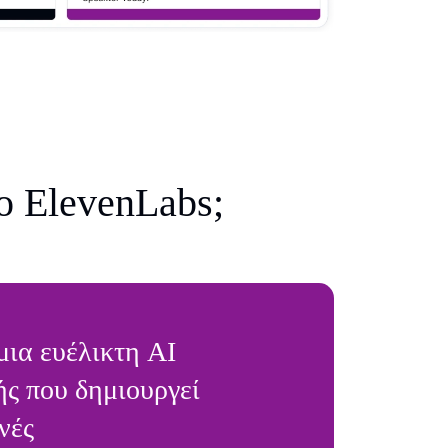
το ElevenLabs;
 μια ευέλικτη AI
ής που δημιουργεί
νές