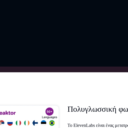
Πολυγλωσσική φω
Το ElevenLabs είναι ένας μετατρ