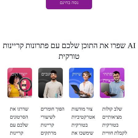
נסה בחינם
שפרו את התוכן שלכם עם פתרונות קריינות AI
טורקית
כן
מפתחי
אנשי שיווק
מחנכים
יוצרי תוכן
אפליקציות
לק
שלב קולות
הפוך חומרים
את
צור מודעות
שדרגו את
מציאותיים
לשיעורי
ים
אטרקטיביות
הסרטונים
בטורקית
קריינות
ם
בטורקית
שלכם עם
לקבלת חוויית
מרתקים
ות
שימשכו את
קריינות