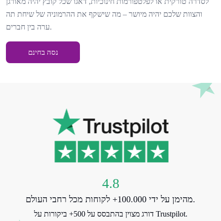
לסדרה טורקית או לפלטפורמות חינוכיות, דאגו שכל קובץ יהיה מאורגן
והצוות שלכם יהיה מיושר – מה שישקף את ההרמוניה של שיחת תה
ערה בין חברים.
נסה בחינם
4.8
מהימן על ידי 100.000+ לקוחות מכל רחבי העולם.
דורג מצוין בהתבסס על 500+ ביקורות על Trustpilot.