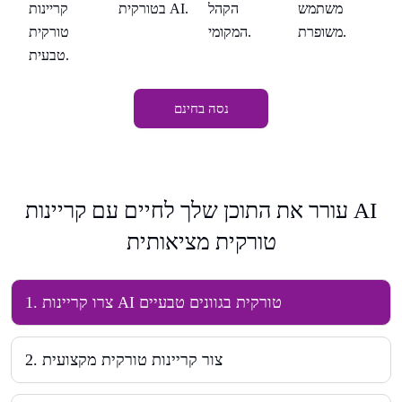
משתמש
בטורקית AI.
ות
הקהל
קריינות
משופרת.
ית
המקומי.
טורקית
טבעית.
נסה בחינם
עורר את התוכן שלך לחיים עם קריינות AI
טורקית מציאותית
צרו קריינות AI טורקית בגוונים טבעיים
.
1
צור קריינות טורקית מקצועית
.
2