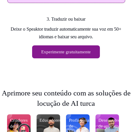
3. Traduzir ou baixar
Deixe o Speaktor traduzir automaticamente sua voz em 50+
idiomas e baixar seu arquivo.
Experimente gratuitamente
Aprimore seu conteúdo com as soluções de
locução de AI turca
edores
Criadores
Educadores
Profissionais
Desenvolvedores
Cr
ivos
de
de
de aplicativos
d