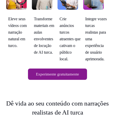
conteúdo
Marketing
c
zes
Transforme
Integre vozes
Eleve seus
Crie
El
materiais em
turcas
vídeos com
anúncios
ví
ara
aulas
realistas para
narração
turcos
na
envolventes
uma
natural em
atraentes que
na
a
de locução
experiência
turco.
cativam o
tu
de AI turca.
de usuário
público
a.
aprimorada.
local.
Experimente gratuitamente
Dê vida ao seu conteúdo com narrações
realistas de AI turca