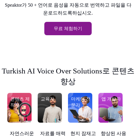
Speaktor가 50 + 언어로 음성을 자동으로 번역하고 파일을 다
운로드하도록하십시오.
무료 체험하기
Turkish AI Voice Over Solutions로 콘텐츠
향상
콘텐츠 제
교육자
마케팅 전
앱 개발자
콘
작자
문가
사용
자료를 매력
향상된 사용
자연스러운
현지 잠재고
자