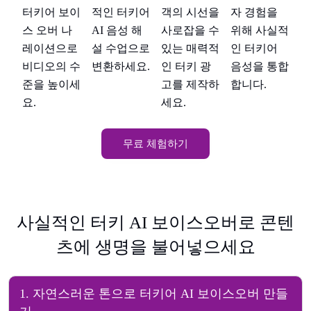
적인 터키어
자 경험을
터키어 보이
객의 시선을
터
실적
AI 음성 해
위해 사실적
스 오버 나
사로잡을 수
스
설 수업으로
인 터키어
레이션으로
있는 매력적
레
통합
변환하세요.
음성을 통합
비디오의 수
인 터키 광
비
합니다.
준을 높이세
고를 제작하
준
요.
세요.
요
무료 체험하기
사실적인 터키 AI 보이스오버로 콘텐
츠에 생명을 불어넣으세요
1
.
자연스러운 톤으로 터키어 AI 보이스오버 만들