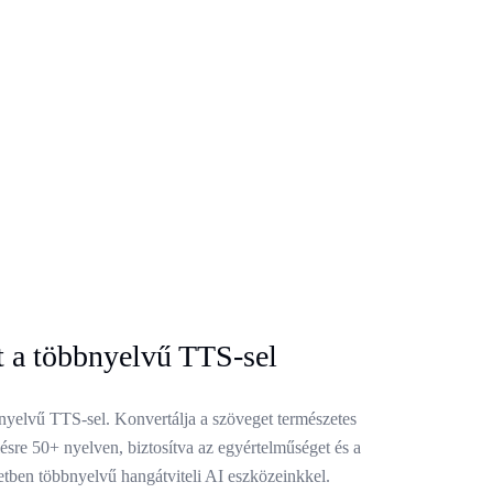
at a többnyelvű TTS-sel
bnyelvű TTS-sel. Konvertálja a szöveget természetes
ésre 50+ nyelven, biztosítva az egyértelműséget és a
tben többnyelvű hangátviteli AI eszközeinkkel.