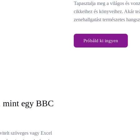
Tapasztalja meg a világos és vo
cikkeihez és könyveihez. Akár teá
zenehallgatást természetes hangsz
Próbáld ki ingyen
t, mint egy BBC
vitelt szöveges vagy Excel