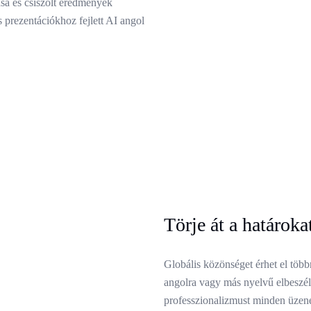
ása és csiszolt eredmények
s prezentációkhoz fejlett AI angol
Törje át a határok
Globális közönséget érhet el töb
angolra vagy más nyelvű elbeszél
professzionalizmust minden üzene