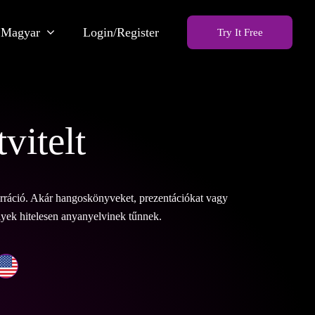
Magyar
Login/Register
Try It Free
vitelt
rráció. Akár hangoskönyveket, prezentációkat vagy
lyek hitelesen anyanyelvinek tűnnek.