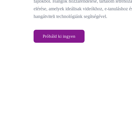
fájlokból. Hangok hozzárendelése, tartalom létrehoz
elérése, amelyek ideálisak videókhoz, e-tanuláshoz é
hangátviteli technológiánk segítségével.
Próbáld ki ingyen