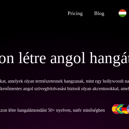
Pricing
Blog
n létre angol hangát
okat, amelyek olyan természetesnek hangzanak, mint egy hollywoodi na
kkenőmentes angol szövegfelolvasást biztosít olyan akcentusokkal, ame
zon létre hangalámondást 50+ nyelven, natív minőségben