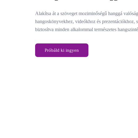
Alakítsa át a szöveget moziminőségű hanggá valóság
hangoskönyvekhez, videókhoz és prezentációkhoz, sim
biztosítva minden alkalommal természetes hangszinté
Próbáld ki ingyen