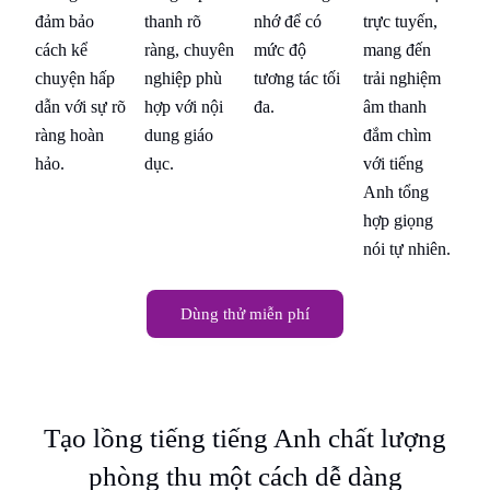
nhớ để có
trực tuyến,
đảm bảo
thanh rõ
đả
mức độ
mang đến
cách kể
ràng, chuyên
cá
m
tương tác tối
trải nghiệm
chuyện hấp
nghiệp phù
ch
đa.
âm thanh
dẫn với sự rõ
hợp với nội
dẫ
đắm chìm
ràng hoàn
dung giáo
rà
với tiếng
hảo.
dục.
hả
Anh tổng
hợp giọng
n.
nói tự nhiên.
Dùng thử miễn phí
Tạo lồng tiếng tiếng Anh chất lượng
phòng thu một cách dễ dàng