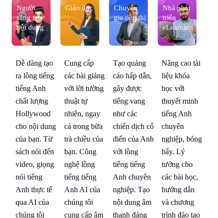
Người
Giáo dục
Chuyên
Nhà phát
N
sáng tạo
gia tiếp thị
triển
sá
nội dung
eLearning
nộ
ài
Tạo quảng
Nâng cao tài
Dễ dàng tạo
Cung cấp
Dễ
cáo hấp dẫn,
liệu khóa
ra lồng tiếng
các bài giảng
ra
gây được
học với
tiếng Anh
với lời tường
ti
nh
tiếng vang
thuyết minh
chất lượng
thuật tự
ch
như các
tiếng Anh
Hollywood
nhiên, ngay
Ho
chiến dịch cổ
chuyên
cho nội dung
cả trong bữa
ch
óng
điển của Anh
nghiệp, bóng
của bạn. Từ
trà chiều của
củ
với lồng
bẩy. Lý
sách nói đến
bạn. Công
sá
tiếng tiếng
tưởng cho
video, giọng
nghệ lồng
vi
c,
Anh chuyên
các bài học,
nói tiếng
tiếng tiếng
nó
nghiệp. Tạo
hướng dẫn
Anh thực tế
Anh AI của
An
nội dung âm
và chương
qua AI của
chúng tôi
qu
ạo
thanh đáng
trình đào tạo
chúng tôi
cung cấp âm
ch