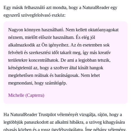
Egy másik felhasználó azt mondta, hogy a NaturalReader egy
egyszerű szövegfelolvasó eszköz:
Nagyon könnyen használható. Nem kellett oktatóanyagokat
néznem, mielőtt először használtam. És elég jól
alkalmazkodik az Ön igényeihez. Az én esetemben sok
felvételi és szerkesztési időt takarít meg, így más kreatív
területekre koncentrálhatok. De ami a legjobban tetszik,
kétségtelenül az, hogy a szoftver által kínált hangok
meglehetősen reálisak és barátságosak. Nem lehet
megmondani, hogy számítógép.
Michelle (Capterra)
Ha NaturalReader Trustpilot véleményét vizsgálja, rájön, hogy a
legtöbbjük panaszkodott az alkalmi hibákra, a szöveg kihagyására
olvasás közben és a rossz ügyfélszolgálatra. Íme néhány vélemény,