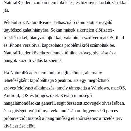
NaturalReader azonban nem tökéletes, és bizonyos korlátozásokkal
jár.
Például sok NaturalReader felhasználó rámutatott a reagáló
ügyfélszolgálat hiányára. Sokan mások sikertelen előfizetés-
frissítésekkel, hiányzó fájlokkal, valamint a szoftver macOS, iPad
és iPhone verzióival kapcsolatos problémákról számoltak be.
NaturalReader következetlennek tűnik a szöveg olvasása és a
hangok közötti váltás közben is.
Ha NaturalReader nem tűnik megfelelőnek, alternatív
lehetőségként kipróbálhatja Speaktor. Ez egy megbízható
szövegfelolvasó alkalmazás, amely támogatja a Windows, macOS,
Android, iOS és böngészőket. Kiváló minőségű
hangalámondásokat generál, segít összetett szövegek olvasásában,
és segítséget nyújt új nyelvek tanulásában. Ingyenes 90 perces
próbaverziót biztosít a hangminőség ellenőrzéséhez a fizetős terv
kiválasztása előtt.