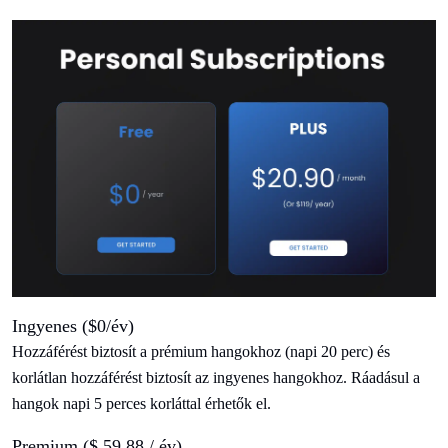
Ingyenes ($0/év)
Hozzáférést biztosít a prémium hangokhoz (napi 20 perc) és
korlátlan hozzáférést biztosít az ingyenes hangokhoz. Ráadásul a
hangok napi 5 perces korláttal érhetők el.
Premium ($ 59.88 / év)