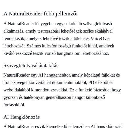
A NaturalReader főbb jellemzői
A NaturalReader lényegében egy sokoldalú szövegfelolvasó
alkalmazás, amely testreszabási lehetőségek széles skálájával
rendelkezik, amelyek lehetővé teszik a tökéletes VoiceOver
létrehozását. Számos kulcsfontosságú funkciót kínál, amelyek
kiváló eszközzé teszik vonzó hangtartalom létrehozásához.
Szövegfelolvasó átalakítás
NaturalReader egy AI hanggenerátor, amely képalapú fájlokat és
írott szöveget konvertálhat dokumentumokból, PDF-ekből és
weboldalakból kimondott szavakká. Ez a funkció biztosítja, hogy
gyorsan és hatékonyan generálhasson hangot különböző
forrásokból.
AI Hangklónozás
A NaturalReader egyik kiemelkedő jellemzője a AI hangklónozási