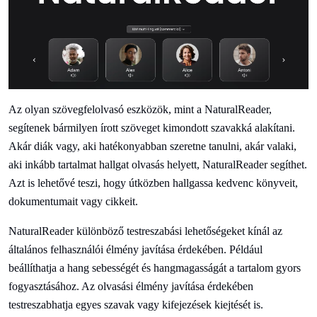
Az olyan szövegfelolvasó eszközök, mint a NaturalReader,
segítenek bármilyen írott szöveget kimondott szavakká alakítani.
Akár diák vagy, aki hatékonyabban szeretne tanulni, akár valaki,
aki inkább tartalmat hallgat olvasás helyett, NaturalReader segíthet.
Azt is lehetővé teszi, hogy útközben hallgassa kedvenc könyveit,
dokumentumait vagy cikkeit.
NaturalReader különböző testreszabási lehetőségeket kínál az
általános felhasználói élmény javítása érdekében. Például
beállíthatja a hang sebességét és hangmagasságát a tartalom gyors
fogyasztásához. Az olvasási élmény javítása érdekében
testreszabhatja egyes szavak vagy kifejezések kiejtését is.