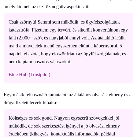
amely kiemeli az eszköz negatív aspektusait:
Csak szörnyű! Semmi sem működik, és ügyfélszolgálatuk
katasztrófa. Fizettem egy tervért, és sikerült konvertálnom egy
fájlt (2,000+ szó), és nagyjából ennyi volt. Az átalakító leállt,
majd a műveletek menü egyszerűen eltűnt a képernyőről. 5
nap telt el azóta, hogy először írtam az ügyfélszolgálatnak, és
nem kaptam hasznos válaszokat.
Blue Hub (Trustpilot)
Egy másik felhasználó rámutatott az általános olvasási élmény és a
drága fizetett tervek hibáira:
Költséges és sok gond. Nagyon egyszerű szövegekkel jól
működik, de sok szerkesztést igényel a jó olvasási élmény
érdekében (kihagyás, kontextuális információk, például