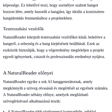
képessége. Ez lehetővé teszi, hogy személyre szabott hangot
hozzon létre, amely hasonlít a hangjára, így ideális a konzisztens
hangidentitás fenntartásához a projektekben.
Testreszabási vezérlők
NaturalReader kiterjedt testreszabási vezérlőket kínál, beleértve a
hangerő, a sebesség és a hang kiejtésének beállítását. Ezek az
eszközök biztosítják, hogy a végeredmény megfeleljen a projekt
egyedi igényeinek, csiszolt és professzionális eredményt nyújtva.
A NaturalReader előnyei
NaturalReader egyike a sok AI hanggenerátornak, amely
megkönnyíti a szöveg olvasását és megértését az egyének számára.
A NaturalReader néhány előnye, amelyek megbízható
szövegfelolvasó alkalmazássá teszik:
A NaturalReader több platformmal kompatibilis, például