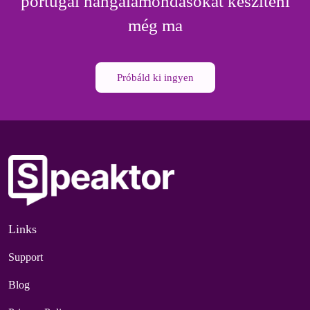
portugál hangalámondásokat készíteni
még ma
Próbáld ki ingyen
Links
Support
Blog