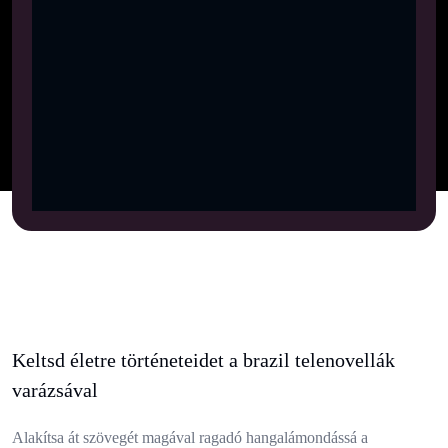
Keltsd életre történeteidet a brazil telenovellák
varázsával
Alakítsa át szövegét magával ragadó hangalámondássá a