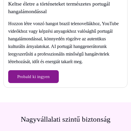
Keltse életre a történeteket természetes portugál
hangalámondással
Hozzon létre vonzó hangot brazil telenovellákhoz, YouTube
videókhoz vagy képzési anyagokhoz valósághű portugál
hangalámondással, könnyedén rögzítve az autentikus
kulturális árnyalatokat. AI portugál hanggenerátorunk
leegyszerűsíti a professzionális minőségű hangátvitelek
létrehozását, időt és energiát takarít meg.
Probald ki ingyen
Nagyvállalati szintű biztonság