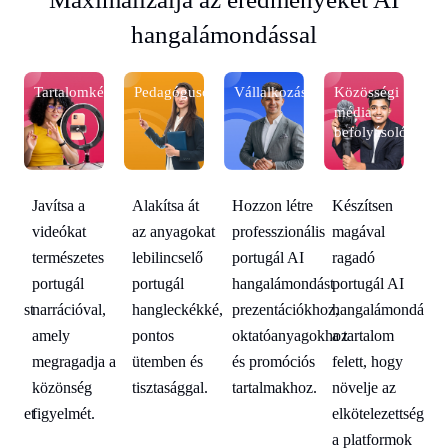
hangalámondással
Tartalomkészítők
Pedagógusok
Vállalkozások
Közösségi
Ta
média
lók
befolyásolók
Hozzon létre
Készítsen
Javítsa a
Alakítsa át
Ja
professzionális
magával
videókat
az anyagokat
vi
portugál AI
ragadó
természetes
lebilincselő
te
I
hangalámondást
portugál AI
portugál
portugál
po
ndást
prezentációkhoz,
hangalámondást
narrációval,
hangleckékké,
na
oktatóanyagokhoz
a tartalom
amely
pontos
am
y
és promóciós
felett, hogy
megragadja a
ütemben és
me
tartalmakhoz.
növelje az
közönség
tisztasággal.
kö
tséget
elkötelezettséget
figyelmét.
fi
ok
a platformok