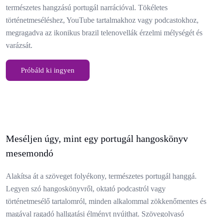
természetes hangzású portugál narrációval. Tökéletes
történetmeséléshez, YouTube tartalmakhoz vagy podcastokhoz,
megragadva az ikonikus brazil telenovellák érzelmi mélységét és
varázsát.
Próbáld ki ingyen
Meséljen úgy, mint egy portugál hangoskönyv
mesemondó
Alakítsa át a szöveget folyékony, természetes portugál hanggá.
Legyen szó hangoskönyvről, oktató podcastról vagy
történetmesélő tartalomról, minden alkalommal zökkenőmentes és
magával ragadó hallgatási élményt nyújthat. Szövegolvasó