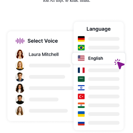
loa AI thực tế khác nhau.