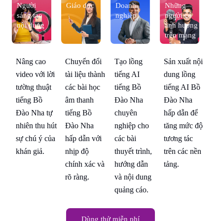
Người
Giáo dục
Doanh
Những
N
sáng tạo
nghiệp
người có
sá
g
nội dung
ảnh hưởng
nộ
trên mạng
xã hội
ội
Tạo lồng
Sản xuất nội
Nâng cao
Chuyển đổi
Nâ
tiếng AI
dung lồng
video với lời
tài liệu thành
vi
ồ
tiếng Bồ
tiếng AI Bồ
tường thuật
các bài học
tư
Đào Nha
Đào Nha
tiếng Bồ
âm thanh
ti
ể
chuyên
hấp dẫn để
Đào Nha tự
tiếng Bồ
Đà
độ
nghiệp cho
tăng mức độ
nhiên thu hút
Đào Nha
nh
các bài
tương tác
sự chú ý của
hấp dẫn với
sự
ền
thuyết trình,
trên các nền
khán giả.
nhịp độ
kh
hướng dẫn
tảng.
chính xác và
và nội dung
rõ ràng.
quảng cáo.
Dùng thử miễn phí