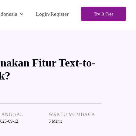
ndonesia
Login/Register
Try It Free
akan Fitur Text-to-
k?
TANGGAL
WAKTU MEMBACA
2025-09-12
5
Menit