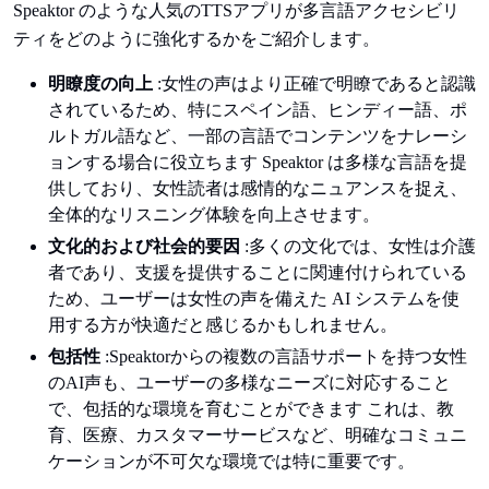
Speaktor のような人気のTTSアプリが多言語アクセシビリ
ティをどのように強化するかをご紹介します。
明瞭度の向上
:女性の声はより正確で明瞭であると認識
されているため、特にスペイン語、ヒンディー語、ポ
ルトガル語など、一部の言語でコンテンツをナレーシ
ョンする場合に役立ちます Speaktor は多様な言語を提
供しており、女性読者は感情的なニュアンスを捉え、
全体的なリスニング体験を向上させます。
文化的および社会的要因
:多くの文化では、女性は介護
者であり、支援を提供することに関連付けられている
ため、ユーザーは女性の声を備えた AI システムを使
用する方が快適だと感じるかもしれません。
包括性
:Speaktorからの複数の言語サポートを持つ女性
のAI声も、ユーザーの多様なニーズに対応すること
で、包括的な環境を育むことができます これは、教
育、医療、カスタマーサービスなど、明確なコミュニ
ケーションが不可欠な環境では特に重要です。