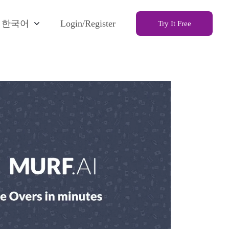
한국어
Login/Register
Try It Free