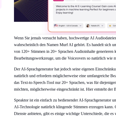
Wenn Sie jemals versucht haben, hochwertige AI Audiodateien a
wahrscheinlich den Namen Murf AI gehört. Es handelt sich um
von 120+ Stimmen in 20+ Sprachen Audioinhalte generieren kan
Bearbeitungswerkzeuge, um die Voiceovers so natürlich wie m
Der AI-Sprachgenerator hat jedoch seine eigenen Einschränku
natürlich und erfordern möglicherweise eine umfangreiche Bear
das Text-to-Speech-Tool nur 20+ Sprachen, was für diejenigen
möchten, möglicherweise eingeschränkt ist. Hier entsteht der B
Speaktor ist ein einfach zu bedienender AI-Sprachgenerator und
AI-Technologie natürlich klingende Stimmen erzeugen kann. 
Dienste anbieten, gibt es einige wichtige Unterschiede, die es 