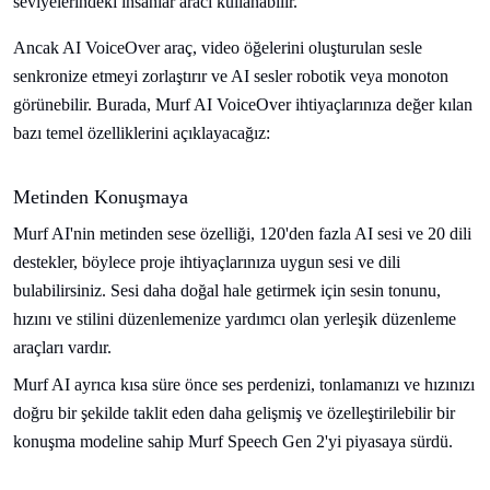
seviyelerindeki insanlar aracı kullanabilir.
Ancak AI VoiceOver araç, video öğelerini oluşturulan sesle
senkronize etmeyi zorlaştırır ve AI sesler robotik veya monoton
görünebilir. Burada, Murf AI VoiceOver ihtiyaçlarınıza değer kılan
bazı temel özelliklerini açıklayacağız:
Metinden Konuşmaya
Murf AI'nin metinden sese özelliği, 120'den fazla AI sesi ve 20 dili
destekler, böylece proje ihtiyaçlarınıza uygun sesi ve dili
bulabilirsiniz. Sesi daha doğal hale getirmek için sesin tonunu,
hızını ve stilini düzenlemenize yardımcı olan yerleşik düzenleme
araçları vardır.
Murf AI ayrıca kısa süre önce ses perdenizi, tonlamanızı ve hızınızı
doğru bir şekilde taklit eden daha gelişmiş ve özelleştirilebilir bir
konuşma modeline sahip Murf Speech Gen 2'yi piyasaya sürdü.