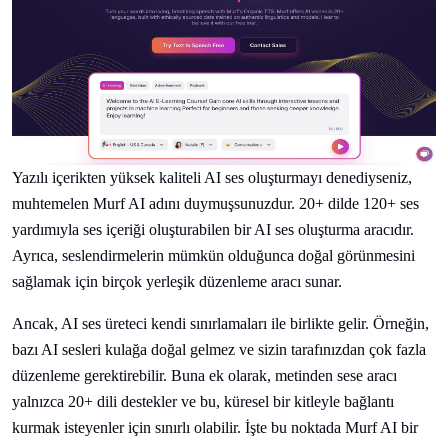
Yazılı içerikten yüksek kaliteli AI ses oluşturmayı denediyseniz,
muhtemelen Murf AI adını duymuşsunuzdur. 20+ dilde 120+ ses
yardımıyla ses içeriği oluşturabilen bir AI ses oluşturma aracıdır.
Ayrıca, seslendirmelerin mümkün olduğunca doğal görünmesini
sağlamak için birçok yerleşik düzenleme aracı sunar.
Ancak, AI ses üreteci kendi sınırlamaları ile birlikte gelir. Örneğin,
bazı AI sesleri kulağa doğal gelmez ve sizin tarafınızdan çok fazla
düzenleme gerektirebilir. Buna ek olarak, metinden sese aracı
yalnızca 20+ dili destekler ve bu, küresel bir kitleyle bağlantı
kurmak isteyenler için sınırlı olabilir. İşte bu noktada Murf AI bir