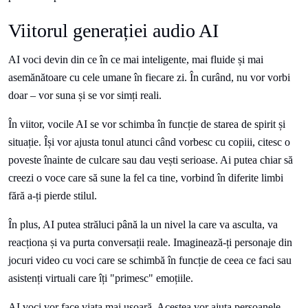
Viitorul generației audio AI
AI voci devin din ce în ce mai inteligente, mai fluide și mai
asemănătoare cu cele umane în fiecare zi. În curând, nu vor vorbi
doar – vor suna și se vor simți reali.
În viitor, vocile AI se vor schimba în funcție de starea de spirit și
situație. Își vor ajusta tonul atunci când vorbesc cu copiii, citesc o
poveste înainte de culcare sau dau vești serioase. Ai putea chiar să
creezi o voce care să sune la fel ca tine, vorbind în diferite limbi
fără a-ți pierde stilul.
În plus, AI putea străluci până la un nivel la care va asculta, va
reacționa și va purta conversații reale. Imaginează-ți personaje din
jocuri video cu voci care se schimbă în funcție de ceea ce faci sau
asistenți virtuali care îți "primesc" emoțiile.
AI voci vor face viața mai ușoară. Acestea vor ajuta persoanele