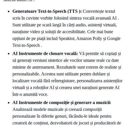
Generatoare Text-to-Speech (TTS ):
Convertește textul
scris în cuvinte vorbite folosind sinteza vocală avansată AI .
Sunt utilizate pe scară largă în cărți audio, asistenți virtuali,
narațiune video și soluții de accesibilitate. Cele mai bune
opțiuni de pe piață includ Speaktor, Amazon Polly și Google
Text-to-Speech .
AI Instrumente de clonare vocală:
Vă permite să copiați și
să generați versiuni sintetice ale vocilor umane reale cu date
minime de antrenament. Rezultatele sunt extrem de realiste și
personalizabile. Acestea sunt utilizate pentru dublare și
localizare vocală fără reînregistrare, personalizarea asistenților
virtuali și a roboților AI și crearea unei narațiuni generate AI
într-o anumită voce.
AI Instrumente de compoziție și generare a muzicii:
Analizează modele muzicale și creează compoziții
personalizate în diferite genuri, făcându-le ideale pentru
creatorii de conținut, dezvoltatorii de jocuri și producătorii de