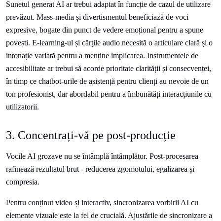
Sunetul generat AI ar trebui adaptat în funcție de cazul de utilizare
prevăzut. Mass-media și divertismentul beneficiază de voci
expresive, bogate din punct de vedere emoțional pentru a spune
povești. E-learning-ul și cărțile audio necesită o articulare clară și o
intonație variată pentru a menține implicarea. Instrumentele de
accesibilitate ar trebui să acorde prioritate clarității și consecvenței,
în timp ce chatbot-urile de asistență pentru clienți au nevoie de un
ton profesionist, dar abordabil pentru a îmbunătăți interacțiunile cu
utilizatorii.
3. Concentrați-vă pe post-producție
Vocile AI grozave nu se întâmplă întâmplător. Post-procesarea
rafinează rezultatul brut - reducerea zgomotului, egalizarea și
compresia.
Pentru conținut video și interactiv, sincronizarea vorbirii AI cu
elemente vizuale este la fel de crucială. Ajustările de sincronizare a