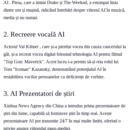
AI . Piesa, care a imitat Drake și The Weeknd, a estompat linia
dintre om și mașină, ridicând întrebări despre viitorul AI în muzică,
media și nu numai.
2. Recreere vocală AI
Actorul Val Kilmer
, care și-a pierdut vocea din cauza cancerului la
gât, și-a recreat vocea digital folosind tehnologia AI pentru filmul
"Top Gun: Maverick". Acest lucru i-a permis să-și reia rolul lui
Tom "Iceman" Kazansky, demonstrând potențialul AI în
restabilirea vocilor persoanelor cu deficiențe de vorbire.
3. AI Prezentatori de știri
Xinhua News Agency din China a introdus prima prezentatoare de
știri din lume, capabilă să furnizeze știri în timp real. Aceste
prezentatoare AI pot transmite 24/7 în mai multe limbi, oferind o
privire asupra viitorului mass-mediei.