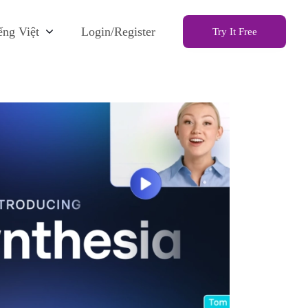
ếng Việt
Login/Register
Try It Free