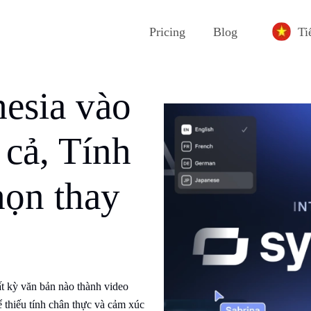
Pricing
Blog
Ti
esia vào
cả, Tính
họn thay
bất kỳ văn bản nào thành video
 thiếu tính chân thực và cảm xúc