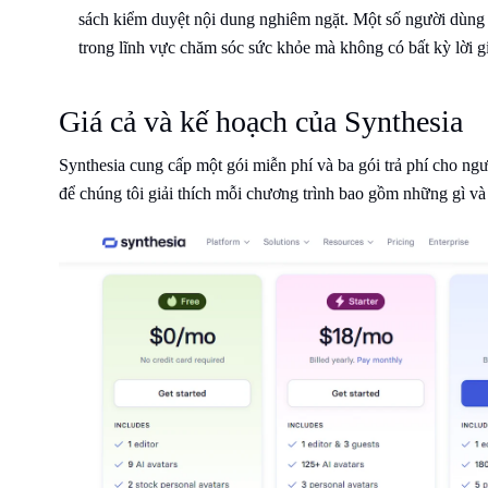
sách kiểm duyệt nội dung nghiêm ngặt. Một số người dùng đ
trong lĩnh vực chăm sóc sức khỏe mà không có bất kỳ lời gi
Giá cả và kế hoạch của Synthesia
Synthesia cung cấp một gói miễn phí và ba gói trả phí cho ngư
để chúng tôi giải thích mỗi chương trình bao gồm những gì và s