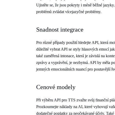
Ujistěte se, že jsou pokryty i méně běžné jazyk
problémů zvládat vícejazyčné problémy.
Snadnost integrace
Pro různé případy použití hledejte API, která m
důležité vybrat API se styly hlasových emocí ja
také zaměřená intonace, která je závislá na kont
zprávy a vyprávění, je nezbytná. API by měla po
jemných emocionálních nuancí pro poutavější ře
Cenové modely
Při výběru API pro TTS zvažte svůj finanční plán
Prozkoumejte náklady na AI, které vyhovují vaš
dodatečné poplatky za neočekávané účely. Také 