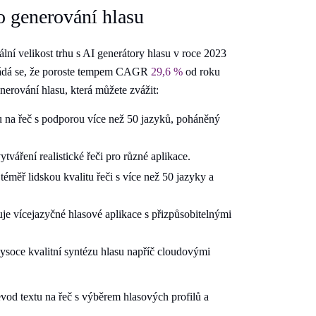
o generování hlasu
í velikost trhu s AI generátory hlasu v roce 2023
ádá se, že poroste tempem CAGR
29,6 %
od roku
erování hlasu, která můžete zvážit:
 na řeč s podporou více než 50 jazyků, poháněný
tváření realistické řeči pro různé aplikace.
téměř lidskou kvalitu řeči s více než 50 jazyky a
 vícejazyčné hlasové aplikace s přizpůsobitelnými
ysoce kvalitní syntézu hlasu napříč cloudovými