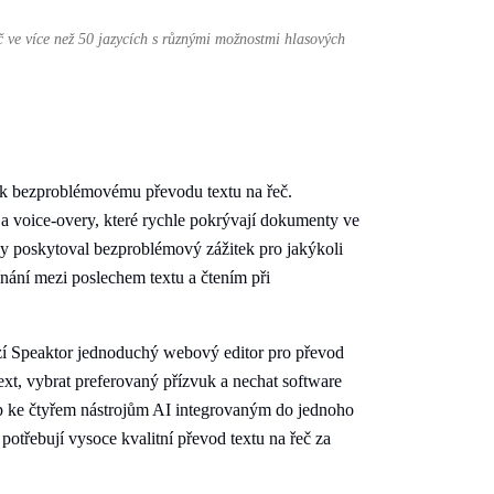
eč ve více než 50 jazycích s různými možnostmi hlasových
 k bezproblémovému převodu textu na řeč.
 a voice-overy, které rychle pokrývají dokumenty ve
aby poskytoval bezproblémový zážitek pro jakýkoli
ání mezi poslechem textu a čtením při
bízí Speaktor jednoduchý webový editor pro převod
ext, vybrat preferovaný přízvuk a nechat software
tup ke čtyřem nástrojům AI integrovaným do jednoho
í potřebují vysoce kvalitní převod textu na řeč za