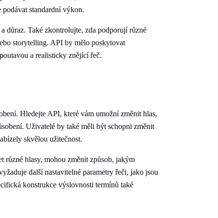
le podávat standardní výkon.
i a důraz. Také zkontrolujte, zda podporují různé
nebo storytelling. API by mělo poskytovat
outavou a realisticky znějící řeč.
obení. Hledejte API, které vám umožní změnit hlas,
působení. Uživatelé by také měli být schopni změnit
abízely skvělou užitečnost.
řet různé hlasy, mohou změnit způsob, jakým
yžaduje další nastavitelné parametry řeči, jako jsou
pecifická konstrukce výslovnosti termínů také