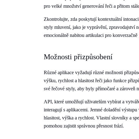
pro velké množství generování řeči a přitom stá
Zkontrolujte, zda poskytují kontextuální intonac
styly mluvení, jako je vyprávění, zpravodajství 
emocionálně nabitou artikulaci pro konverzačně p
Možnosti přizpůsobení
Různé aplikace vyžadují různé možnosti přizpůs
výšku, rychlost a hlasitost řeči jako funkce přiz
své řečové styly, aby byly přímočaré a zároveň n
API, které umožňují uživatelům vybírat a vytvá
interagují s aplikacemi. Jemné doladění výstupu v
hlasitost, výška a rychlost. Vlastní slovníky a s
pomohou zajistit správnou přesnost frází.