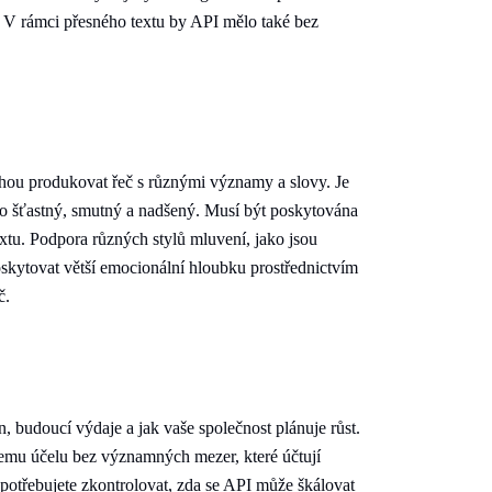
y. V rámci přesného textu by API mělo také bez
ohou produkovat řeč s různými významy a slovy. Je
ko šťastný, smutný a nadšený. Musí být poskytována
extu. Podpora různých stylů mluvení, jako jsou
skytovat větší emocionální hloubku prostřednictvím
č.
, budoucí výdaje a jak vaše společnost plánuje růst.
emu účelu bez významných mezer, které účtují
potřebujete zkontrolovat, zda se API může škálovat