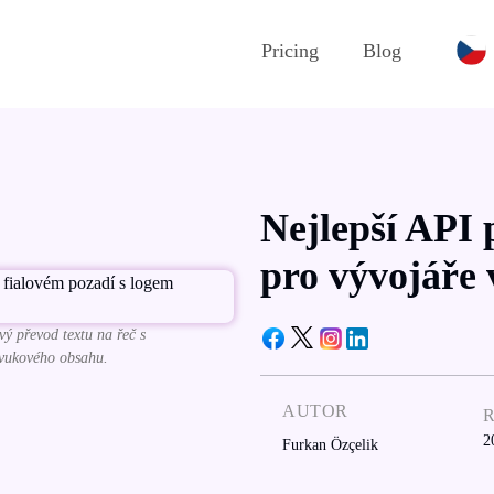
Pricing
Blog
Nejlepší API 
pro vývojáře 
ý převod textu na řeč s
zvukového obsahu.
AUTOR
2
Furkan Özçelik