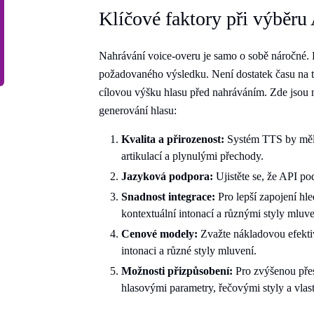
Klíčové faktory při výběru
Nahrávání voice-overu je samo o sobě náročné. 
požadovaného výsledku. Není dostatek času na to,
cílovou výšku hlasu před nahráváním. Zde jsou n
generování hlasu:
Kvalita a přirozenost:
Systém TTS by měl 
artikulací a plynulými přechody.
Jazyková podpora:
Ujistěte se, že API po
Snadnost
integrace:
Pro lepší zapojení hl
kontextuální intonací a různými styly mluve
Cenové modely:
Zvažte nákladovou efektiv
intonaci a různé styly mluvení.
Možnosti
přizpůsobení:
Pro zvýšenou přesn
hlasovými parametry, řečovými styly a vlas