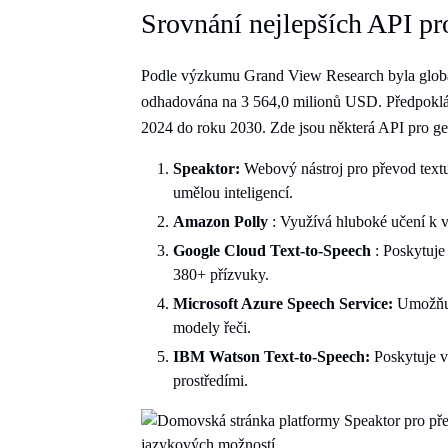
Srovnání nejlepších API pr
Podle výzkumu Grand View Research byla globáln
odhadována na 3 564,0 milionů USD. Předpokl
2024 do roku 2030. Zde jsou některá API pro gen
Speaktor:
Webový nástroj pro převod textu
umělou inteligencí.
Amazon
Polly
: Využívá hluboké učení k vy
Google
Cloud
Text-to-Speech
: Poskytuje 
380+ přízvuky.
Microsoft Azure Speech Service:
Umožňuje
modely řeči.
IBM Watson Text-to-Speech:
Poskytuje v
prostředími.