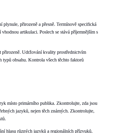
í plynule, přirozeně a přesně. Termínově specifická
í vhodnou artikulaci. Poslech se stává příjemnějším s
 přirozeně. Udržování kvality prostřednictvím
h typů obsahu. Kontrola všech těchto faktorů
yk místo primárního publika. Zkontrolujte, zda jsou
třebných jazyků, nejen těch známých. Zkontrolujte,
ktů.
ání hlasu různých jazyků a regionálních přízvuků.