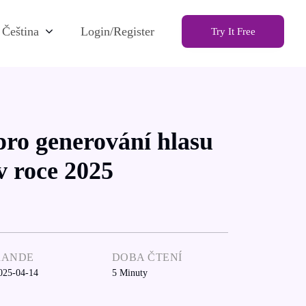
Čeština
Login/Register
Try It Free
pro generování hlasu
v roce 2025
RANDE
DOBA ČTENÍ
025-04-14
5
Minuty