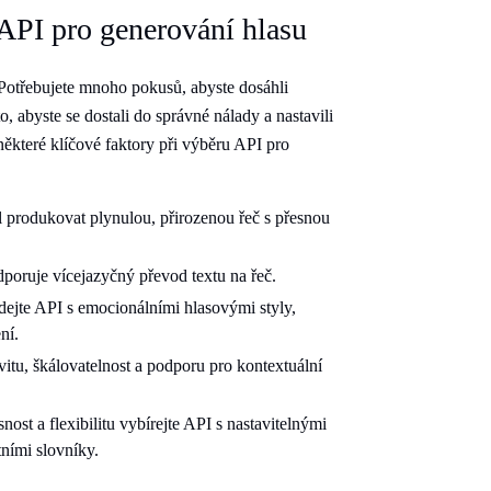
 API pro generování hlasu
Potřebujete mnoho pokusů, abyste dosáhli
 abyste se dostali do správné nálady a nastavili
ěkteré klíčové faktory při výběru API pro
produkovat plynulou, přirozenou řeč s přesnou
dporuje vícejazyčný převod textu na řeč.
edejte API s emocionálními hlasovými styly,
ní.
itu, škálovatelnost a podporu pro kontextuální
ost a flexibilitu vybírejte API s nastavitelnými
tními slovníky.