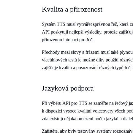
Kvalita a přirozenost
Systém TTS musí vytvářet správnou řeč, která zn
API poskytují nejlepší výsledky, protože zajišťuj
přirozenou intonací pro řeč.
Přechody mezi slovy a frázemi musí také plynout
víceúhlových testů je možné díky použití různýc
zajišťuje kvalitu a posuzování různých typů řeči.
Jazyková podpora
Při výběru API pro TTS se zaměřte na řečový jaz
k dispozici vysoce kvalitní voiceovery všech po
zda existují nějaká omezení počtu jazyků a diale
Zajistěte, aby byly testovány systémy rozpoznáv