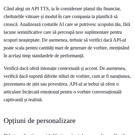
Când alegi un API TTS, ia în considerare planul tău financiar,
cheltuielile viitoare și modul în care compania ta planifică să
crească. Analizează costurile AI care se potrivesc scopului tău, fără
lacune semnificative care să perceapă taxe suplimentare pentru
scopuri neașteptate. De asemenea, trebuie să verifici dacă API-ul
poate scala pentru cantități mari de generare de vorbire, menținând
în același timp standardele de performanță.
Verifică dacă oferă intonație contextuală și accent. De asemenea,
verifică dacă suportă diferite stiluri de vorbire, cum ar fi narațiunea,
prezentarea de știri sau povestirea. API-ul ar trebui să ofere o
articulare încărcată emoțional pentru o vorbire conversațională
captivantă și realistă.
Opțiuni de personalizare