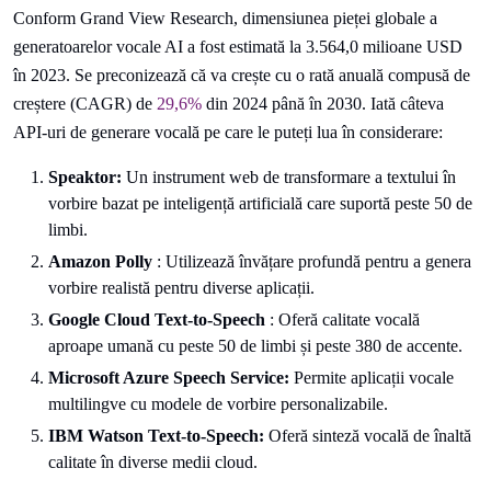
Conform Grand View Research, dimensiunea pieței globale a
generatoarelor vocale AI a fost estimată la 3.564,0 milioane USD
în 2023. Se preconizează că va crește cu o rată anuală compusă de
creștere (CAGR) de
29,6%
din 2024 până în 2030. Iată câteva
API-uri de generare vocală pe care le puteți lua în considerare:
Speaktor:
Un instrument web de transformare a textului în
vorbire bazat pe inteligență artificială care suportă peste 50 de
limbi.
Amazon
Polly
: Utilizează învățare profundă pentru a genera
vorbire realistă pentru diverse aplicații.
Google
Cloud
Text-to-Speech
: Oferă calitate vocală
aproape umană cu peste 50 de limbi și peste 380 de accente.
Microsoft Azure Speech Service:
Permite aplicații vocale
multilingve cu modele de vorbire personalizabile.
IBM Watson Text-to-Speech:
Oferă sinteză vocală de înaltă
calitate în diverse medii cloud.