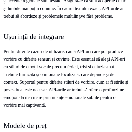
și accente regionale sunt testate. Asigură-te că sunt acoperite chiar
și limbile mai puțin comune. În cadrul textului exact, API-urile ar
trebui să abordeze și problemele multilingve fără probleme.
Ușurință de integrare
Pentru diferite cazuri de utilizare, caută API-uri care pot produce
vorbire cu diferite sensuri și cuvinte. Este esențial să alegi API-uri
cu stiluri de emoții vocale precum fericit, trist și entuziasmat.
Trebuie furnizată și o intonație focalizată, care depinde și de
context. Suportul pentru diferite stiluri de vorbire, cum ar fi știrile și
povestirea, este necesar. API-urile ar trebui să ofere o profunzime
emoțională mai mare prin nuanțe emoționale subtile pentru o
vorbire mai captivantă.
Modele de preț