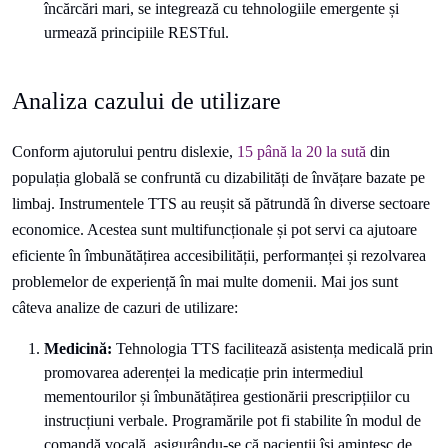
încărcări mari, se integrează cu tehnologiile emergente și
urmează principiile RESTful.
Analiza cazului de utilizare
Conform ajutorului pentru dislexie,
15 până la 20 la sută
din
populația globală se confruntă cu dizabilități de învățare bazate pe
limbaj. Instrumentele TTS au reușit să pătrundă în diverse sectoare
economice. Acestea sunt multifuncționale și pot servi ca ajutoare
eficiente în îmbunătățirea accesibilității, performanței și rezolvarea
problemelor de experiență în mai multe domenii. Mai jos sunt
câteva analize de cazuri de utilizare:
Medicină:
Tehnologia TTS facilitează asistența medicală prin
promovarea aderenței la medicație prin intermediul
mementourilor și îmbunătățirea gestionării prescripțiilor cu
instrucțiuni verbale. Programările pot fi stabilite în modul de
comandă vocală, asigurându-se că pacienții își amintesc de