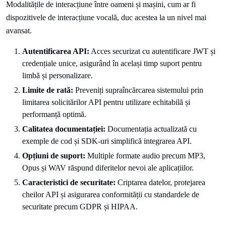
Modalitățile de interacțiune între oameni și mașini, cum ar fi
dispozitivele de interacțiune vocală, duc acestea la un nivel mai
avansat.
Autentificarea API:
Acces securizat cu autentificare JWT și
credențiale unice, asigurând în același timp suport pentru
limbă și personalizare.
Limite de rată:
Preveniți supraîncărcarea sistemului prin
limitarea solicitărilor API pentru utilizare echitabilă și
performanță optimă.
Calitatea documentației:
Documentația actualizată cu
exemple de cod și SDK-uri simplifică integrarea API.
Opțiuni de suport:
Multiple formate audio precum MP3,
Opus și WAV răspund diferitelor nevoi ale aplicațiilor.
Caracteristici de securitate:
Criptarea datelor, protejarea
cheilor API și asigurarea conformității cu standardele de
securitate precum GDPR și HIPAA.