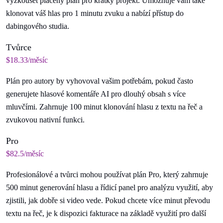
vyzkoušet placený plán pro krátký projekt. Umožňuje vám také
klonovat váš hlas pro 1 minutu zvuku a nabízí přístup do
dabingového studia.
Tvůrce
$18.33/měsíc
Plán pro autory by vyhovoval vašim potřebám, pokud často
generujete hlasové komentáře AI pro dlouhý obsah s více
mluvčími. Zahrnuje 100 minut klonování hlasu z textu na řeč a
zvukovou nativní funkci.
Pro
$82.5/měsíc
Profesionálové a tvůrci mohou používat plán Pro, který zahrnuje
500 minut generování hlasu a řídicí panel pro analýzu využití, aby
zjistili, jak dobře si video vede. Pokud chcete více minut převodu
textu na řeč, je k dispozici fakturace na základě využití pro další