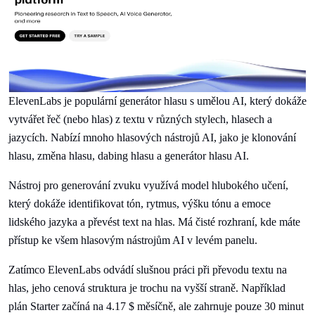
ElevenLabs je populární generátor hlasu s umělou AI, který dokáže
vytvářet řeč (nebo hlas) z textu v různých stylech, hlasech a
jazycích. Nabízí mnoho hlasových nástrojů AI, jako je klonování
hlasu, změna hlasu, dabing hlasu a generátor hlasu AI.
Nástroj pro generování zvuku využívá model hlubokého učení,
který dokáže identifikovat tón, rytmus, výšku tónu a emoce
lidského jazyka a převést text na hlas. Má čisté rozhraní, kde máte
přístup ke všem hlasovým nástrojům AI v levém panelu.
Zatímco ElevenLabs odvádí slušnou práci při převodu textu na
hlas, jeho cenová struktura je trochu na vyšší straně. Například
plán Starter začíná na 4.17 $ měsíčně, ale zahrnuje pouze 30 minut