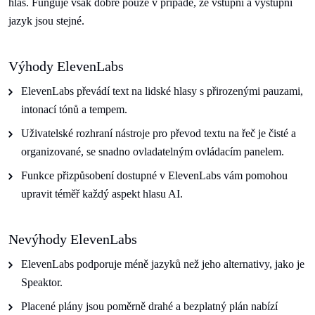
hlas. Funguje však dobře pouze v případě, že vstupní a výstupní
jazyk jsou stejné.
Výhody ElevenLabs
ElevenLabs převádí text na lidské hlasy s přirozenými pauzami,
intonací tónů a tempem.
Uživatelské rozhraní nástroje pro převod textu na řeč je čisté a
organizované, se snadno ovladatelným ovládacím panelem.
Funkce přizpůsobení dostupné v ElevenLabs vám pomohou
upravit téměř každý aspekt hlasu AI.
Nevýhody ElevenLabs
ElevenLabs podporuje méně jazyků než jeho alternativy, jako je
Speaktor.
Placené plány jsou poměrně drahé a bezplatný plán nabízí