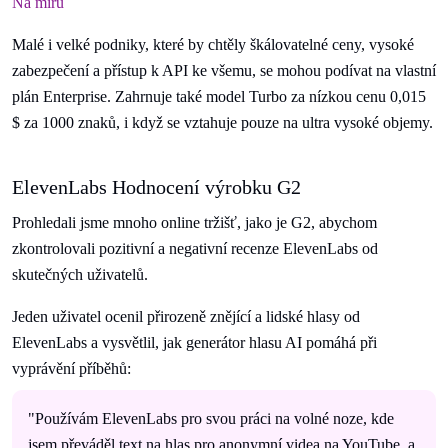
Na míru
Malé i velké podniky, které by chtěly škálovatelné ceny, vysoké
zabezpečení a přístup k API ke všemu, se mohou podívat na vlastní
plán Enterprise. Zahrnuje také model Turbo za nízkou cenu 0,015
$ za 1000 znaků, i když se vztahuje pouze na ultra vysoké objemy.
ElevenLabs Hodnocení výrobku G2
Prohledali jsme mnoho online tržišť, jako je G2, abychom
zkontrolovali pozitivní a negativní recenze ElevenLabs od
skutečných uživatelů.
Jeden uživatel ocenil přirozeně znějící a lidské hlasy od
ElevenLabs a vysvětlil, jak generátor hlasu AI pomáhá při
vyprávění příběhů:
"Používám ElevenLabs pro svou práci na volné noze, kde
jsem převáděl text na hlas pro anonymní videa na YouTube, a