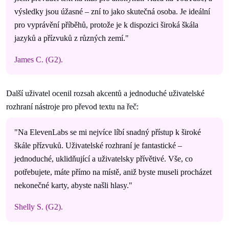
výsledky jsou úžasné – zní to jako skutečná osoba. Je ideální
pro vyprávění příběhů, protože je k dispozici široká škála
jazyků a přízvuků z různých zemí."
James C. (G2).
Další uživatel ocenil rozsah akcentů a jednoduché uživatelské
rozhraní nástroje pro převod textu na řeč:
"Na ElevenLabs se mi nejvíce líbí snadný přístup k široké
škále přízvuků. Uživatelské rozhraní je fantastické –
jednoduché, uklidňující a uživatelsky přívětivé. Vše, co
potřebujete, máte přímo na místě, aniž byste museli procházet
nekonečné karty, abyste našli hlasy."
Shelly S. (G2).