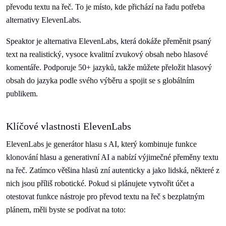
převodu textu na řeč. To je místo, kde přichází na řadu potřeba
alternativy ElevenLabs.
Speaktor je alternativa ElevenLabs, která dokáže přeměnit psaný
text na realistický, vysoce kvalitní zvukový obsah nebo hlasové
komentáře. Podporuje 50+ jazyků, takže můžete přeložit hlasový
obsah do jazyka podle svého výběru a spojit se s globálním
publikem.
Klíčové vlastnosti ElevenLabs
ElevenLabs je generátor hlasu s AI, který kombinuje funkce
klonování hlasu a generativní AI a nabízí výjimečné přeměny textu
na řeč. Zatímco většina hlasů zní autenticky a jako lidská, některé z
nich jsou příliš robotické. Pokud si plánujete vytvořit účet a
otestovat funkce nástroje pro převod textu na řeč s bezplatným
plánem, měli byste se podívat na toto: