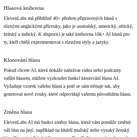
Hlasová knihovna
ElevenLabs má přibližně 40+ předem připravených hlasů s
různými anglickými přízvuky, jako je australský, americký, africký,
britský a indický. K dispozici je také knihovna 10k+ AI hlasů pro
ty, kteří chtějí experimentovat s různými styly a jazyky.
Klonování hlasu
Pokud chcete AI, která dokáže nahrávat videa nebo podcasty
vaším hlasem, můžete vyzkoušet funkci klonování hlasu AI.
Vyžaduje vzorek vašeho hlasu a poté se sám trénuje tak, aby
generoval nové zvuky, které odpovídají vašemu původnímu hlasu.
Změna hlasu
ElevenLabs AI má funkci změny hlasu, která vám pomůže změnit
váš hlas na jiný, například na hlubší mužský nebo vysoký ženský