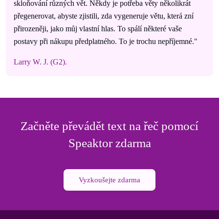
skloňování různých vět. Někdy je potřeba věty několikrát
přegenerovat, abyste zjistili, zda vygeneruje větu, která zní
přirozeněji, jako můj vlastní hlas. To spálí některé vaše
postavy při nákupu předplatného. To je trochu nepříjemné."
Larry W. J. (G2).
Začněte převádět text na řeč pomocí
Speaktor zdarma
Vyzkoušejte zdarma