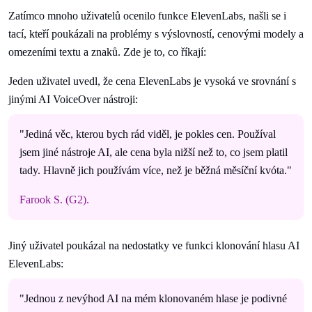
Zatímco mnoho uživatelů ocenilo funkce ElevenLabs, našli se i
tací, kteří poukázali na problémy s výslovností, cenovými modely a
omezeními textu a znaků. Zde je to, co říkají:
Jeden uživatel uvedl, že cena ElevenLabs je vysoká ve srovnání s
jinými AI VoiceOver nástroji:
"Jediná věc, kterou bych rád viděl, je pokles cen. Používal
jsem jiné nástroje AI, ale cena byla nižší než to, co jsem platil
tady. Hlavně jich používám více, než je běžná měsíční kvóta."
Farook S. (G2).
Jiný uživatel poukázal na nedostatky ve funkci klonování hlasu AI
ElevenLabs:
"Jednou z nevýhod AI na mém klonovaném hlase je podivné