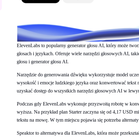
ElevenLabs to popularny generator głosu AI, który może tworz
głosach i językach. Oferuje wiele narzędzi głosowych AI, tak
głosu i generator głosu AI.
Narzędzie do generowania dźwięku wykorzystuje model uczeni
wysokość i emocje ludzkiego języka oraz konwertować tekst n
uzyskać dostęp do wszystkich narzędzi głosowych AI w lewy
Podczas gdy ElevenLabs wykonuje przyzwoitą robotę w konwers
wyższa. Na przykład plan Starter zaczyna się od 4,17 USD mi
tekstu na mowę. W tym miejscu pojawia się potrzeba alterna
Speaktor to alternatywa dla ElevenLabs, która może przekształc