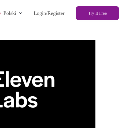
Polski
Login/Register
Try It Free