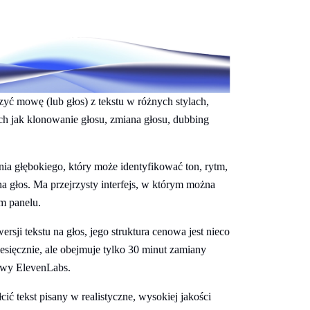
yć mowę (lub głos) z tekstu w różnych stylach,
ich jak klonowanie głosu, zmiana głosu, dubbing
a głębokiego, który może identyfikować ton, rytm,
a głos. Ma przejrzysty interfejs, w którym można
m panelu.
ji tekstu na głos, jego struktura cenowa jest nieco
esięcznie, ale obejmuje tylko 30 minut zamiany
tywy ElevenLabs.
ić tekst pisany w realistyczne, wysokiej jakości