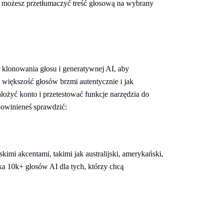
mu możesz przetłumaczyć treść głosową na wybrany
e klonowania głosu i generatywnej AI, aby
większość głosów brzmi autentycznie i jak
założyć konto i przetestować funkcje narzędzia do
owinieneś sprawdzić:
mi akcentami, takimi jak australijski, amerykański,
teka 10k+ głosów AI dla tych, którzy chcą