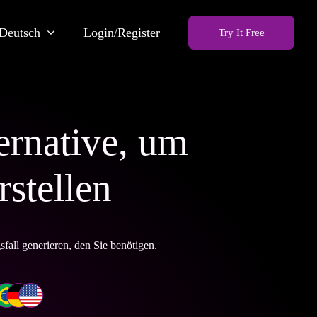
Deutsch
Login/Register
Try It Free
ernative, um
rstellen
all generieren, den Sie benötigen.