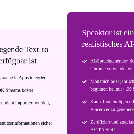
Speaktor ist ei
realistisches A
legende Text-to-
rfügbar ist
AI-Sprachgenerator, d
Chrome verwendet we
prache in Apps integriert
Monatlich oder jährlic
beginnen bei nur 4,99
0K Streams kostet
Kann Text einfügen ode
 nicht importiert werden,
Voiceover zu generier
Zertifiziert und zuge
enutzerinformationen sicher
AICPA SOC