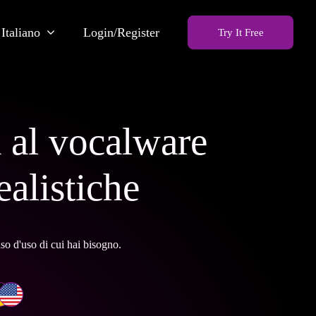
Italiano
Login/Register
Try It Free
a al vocalware
ealistiche
so d'uso di cui hai bisogno.