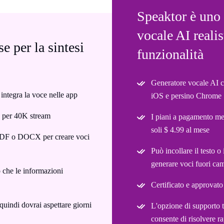
Speaktor è uno 
vocale AI realis
e per la sintesi
funzionalità
Generatore vocale AI c
 integra la voce nelle app
iOS e persino Chrome
0 per 40K stream
I piani a pagamento me
soli $ 4.99 al mese
e PDF o DOCX per creare voci
Può incollare il testo o 
generare voci fuori ca
o che le informazioni
Certificato e approv
quindi dovrai aspettare giorni
L'opzione di supporto t
consente di risolvere 