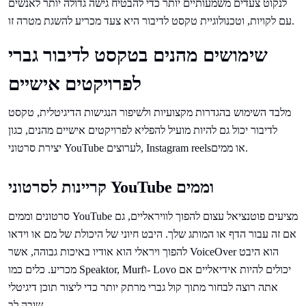
לנקוט צעדים משמעותיים יותר כדי להבטיח גישה גדולה יותר לאנשים
עם לקויות, וטכנולוגיית טקסט לדיבור היא צעד מכריע להשגת מטרה זו.
שימושים מהנים בטקסט לדיבור גברי
לפרויקטים אישיים
מלבד השימוש בהגדרות מקצועיות ולשיפור הנגישות הדיגיטלית, טקסט
לדיבור יכול גם להיות מועיל להפליא לפרויקטים אישיים מהנים, כגון
יצירת סרטוני YouTube לערוצים, Instagram reelsאו ממים.
קריינות לסרטוני YouTube וממים
סרטונים וממים YouTube מציעים פוטנציאל עצום להפוך לוויראליים, גם
אם זה עבור הדף או המותג שלך. היבט חיוני של היכולת של מם או וידאו
להפוך ויראלי הוא אודיו באיכות גבוהה, אשר VoiceOver הוא היבט
מכריע. כלים כמו Speaktor, Murfו- Lovo יכולים להיות אידיאליים אם
אתה רוצה לבחור מתוך קול גברי מרתק יותר כדי ליצור תוכן דיגיטלי
שובה לב.