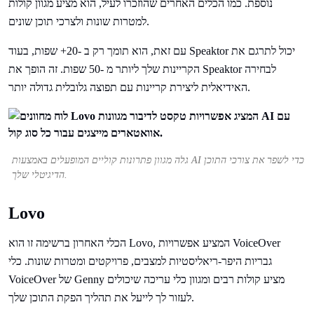
נוספת. כמו הכלים האחרים שהוזכרו לעיל, הוא מציע מגוון קולות
למטרות שונות ולצרכי תוכן שונים.
עם זאת, הוא תומך רק ב -20+ שפות, בעוד Speaktor יכול לתרגם את
הקריינות שלך ליותר מ -50 שפות. זה הופך את Speaktor לבחירה
האידיאלית ליצירת קריינות עם תפוצה גלובלית גדולה יותר.
גלה מגוון פתרונות קוליים המופעלים באמצעות AI כדי לשפר את צורכי התוכן
הדיגיטלי שלך.
Lovo
הכלי האחרון ברשימה זו הוא Lovo, המציע אפשרויות VoiceOver
גבריות היפר-ריאליסטיות למצבים, פרויקטים ומטרות שונות. כלי
VoiceOver של Genny מציע קולות רבים ומגוון כלי עריכה שיכולים
לעזור לך לייעל את תהליך הפקת התוכן שלך.