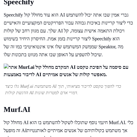
Speechify
Speechify הוא עוד מחולל קול AI גברי אמין שבו אתה יכול להשתמש
כדי ליצור קריינות באיכות גבוהה עבור הפרויקטים המקצועיים והאישיים
שלך. עם מגוון רחב של קולות AI ויכולת התאמה אישית עצומה, קל
ליצור קריינות בזמן אמת. החיסרון היחיד בשימוש Speechify הוא
שממשק המשתמש שלו אינו אינטואיטיבי כמו זה של Speaktor, מה
שיכול להשפיע על האופן שבו אתה מנווט בתכונות שלו.
גלו כיצד Murf.ai משתמשת AI כדי להפוך טקסט לדיבור מציאותי, תוך
הדגשת קולות AI דמויי אדם למטרות שונות.
Murf.AI
מחולל קול AI חינמי נוסף שתוכלו לשקול להשתמש בו הוא Murf.AI. כלי
זה מופעל AIאך משתמש בקולותיהם של אנשים אמיתיים לאותנטיות