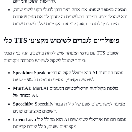
לדרישות התוכן והמדיום.
תמיכה במספר שפות:
אם אתה יוצר תוכן לבעלי רקע לשוני שונה,
ודא שהכלי מציע תמיכה רב-לשונית זה יחסוך לך את הזמן שאחרת
היית צריך לתרגם באופן ידני את הקריינות שלך לשפות שונות.
כלי TTS פופולריים לגברים לשימוש מקצועי
עם גורמי המפתח שיש לקחת בחשבון, הנה כמה מכלי TTS הטובים
ביותר שתוכל לשקול לשימוש בסביבה מקצועית:
Speaktor הוא מחולל הקול הגברי AI עמוס התכונות
Speaktor:
לשימוש מקצועי, המציע תרגומים ל -50+ שפות.
Murf.AI בולטת בקולותיה הריאליסטיים המגובים
Murf.AI:
בכוחה של AI.
Speechify מציעה למשתמשים שפע של קולות עבור
Speechify:
יישומים מקצועיים שונים.
Lovo הוא מחולל קול AI עמוס תכונות אידיאלי לשימושים
Lovo:
מקצועיים שונים, כולל יצירת קריינות.