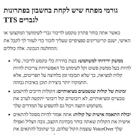
גורמי מפתח שיש לקחת בחשבון בפתרונות
TTS לגברים
כאשר אתה בוחר פתרון טקסט לדיבור גברי לשימושך המקצועי או
האישי, ישנם קריטריונים ספציפיים שעליך לזכור כדי לעזור לך לקבל את
ההחלטה הנכונה. אלה כוללים:
ממשק ידידותי למשתמש:
בעת בחירת כלי טקסט לדיבור, עליו
להיות בעל ממשק פשוט וקל לשימוש כל האפשרויות צריכות להיות
קלות למציאה, כך שלא תבזבזו זמן בלחיצה על תפריטים, אלא
תתמקדו יותר ביצירת תוכן באיכות גבוהה.
זמינות של קולות שנשמעים מציאותיים:
הקולות חייבים להישמע
טבעיים ומציאותיים, לא רובוטיים קול רובוטי יתקשה לערב את
משתמש הקצה ויכול גם להשפיע על המדדים שלך.
יכולת התאמה אישית של קולות:
אתה אמור להיות מסוגל להתאים
אישית את הקולות שאתה בוחר מבחינת הקצב, גובה הצליל ואפילו
עוצמת הקול שלהם, כך שתוכל להתאים את VoiceOver שלך