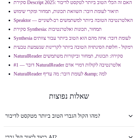
סקירת Descript 2025: האם זה הכלי הטוב ביותר לטקסט לדיבור
תיאור לעומת דובר: השוואת תכונות, תמחור ומקרי שימוש
Speaktor — האלטרנטיבה הטובה ביותר למשתמשים רב-לשוניים
סקירת Synthesia: תמחור, תכונות ואלטרנטיבות
Synthesia לעומת דובר: איזה מהם הוא הטוב ביותר עבור צוותים
רמקול - חלופת הסינתזיה הטובה ביותר לקריינות שנשמעת טבעית
NaturalReader סקירה: תכונות, תמחור וביקורות משתמשים
דובר — #1 NaturalReader אלטרנטיבה לקולות דמויי אדם
NaturalReader לעומת דובר: מה עדיף &amp; למה
שאלות נפוצות
מהו הקול הגברי הטוב ביותר מטקסט לדיבור?
כיצד ליצור קול גברי AI?