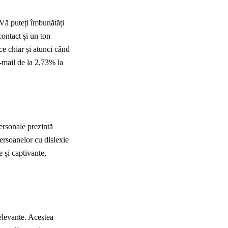
 Vă puteți îmbunătăți
contact și un ton
ice chiar și atunci când
e-mail de la 2,73% la
ersonale prezintă
ersoanelor cu dislexie
 și captivante,
elevante. Acestea