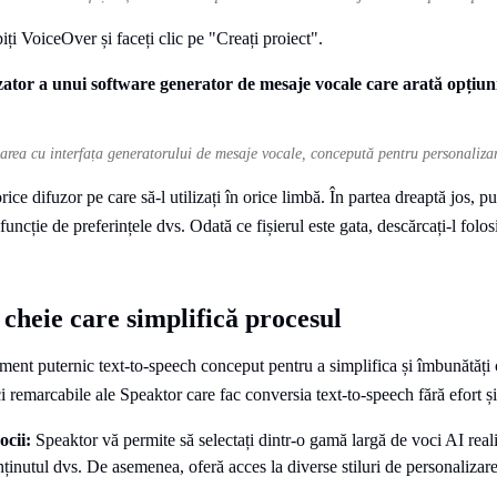
ipiți VoiceOver și faceți clic pe "Creați proiect".
rea cu interfața generatorului de mesaje vocale, concepută pentru personaliza
orice difuzor pe care să-l utilizați în orice limbă. În partea dreaptă jos, pu
ncție de preferințele dvs. Odată ce fișierul este gata, descărcați-l folos
 cheie care simplifică procesul
ment puternic text-to-speech conceput pentru a simplifica și îmbunătăți 
ci remarcabile ale Speaktor care fac conversia text-to-speech fără efort și 
ocii:
Speaktor vă permite să selectați dintr-o gamă largă de voci AI real
nținutul dvs. De asemenea, oferă acces la diverse stiluri de personalizare