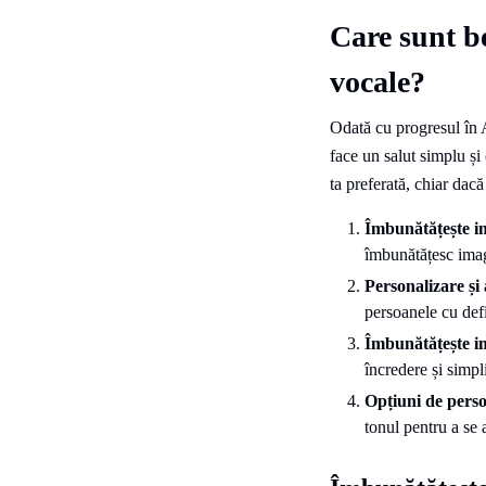
Care sunt be
vocale?
Odată cu progresul în 
face un salut simplu și
ta preferată, chiar dac
Îmbunătățește i
îmbunătățesc imagi
Personalizare și 
persoanele cu defi
Îmbunătățește im
încredere și simpl
Opțiuni de person
tonul pentru a se a