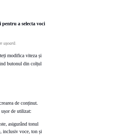
re ușoară.
teți modifica viteza și
ind butonul din colțul
crearea de conținut.
ușor de utilizat:
iste, asigurând tonul
, inclusiv voce, ton și