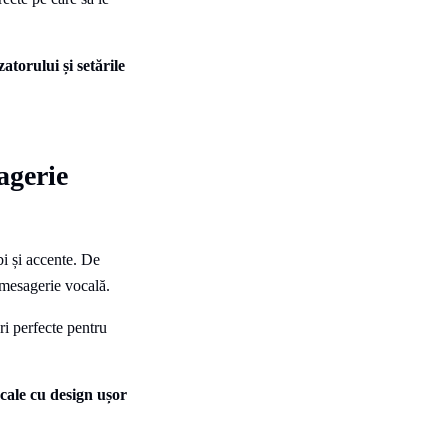
agerie
bi și accente. De
 mesagerie vocală.
ări perfecte pentru