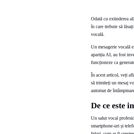
Odată cu extinderea afac
în care trebuie să lăsaț
vocală.
Un mesagerie vocală es
apariția AI, au fost in
funcționeze ca generat
În acest articol, veți 
să trimiteți un mesaj v
automat de întâmpinare 
De ce este i
Un salut vocal profesio
smartphone-uri și tele
feluri, cum ar fi creșter