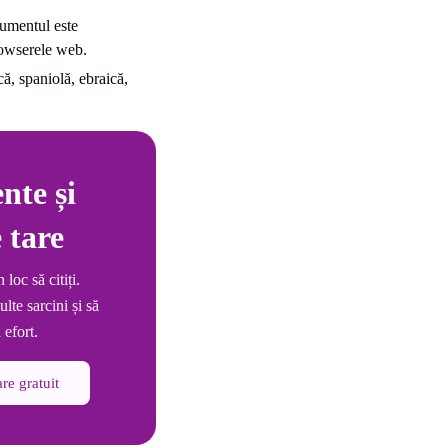
rumentul este
rowserele web.
ă, spaniolă, ebraică,
nte și
 tare
loc să citiți.
lte sarcini și să
 efort.
are gratuit