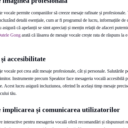
 imaginea profesională
e vocale permite companiilor să creeze mesaje rafinate și profesionale.
cluzând detalii esențiale, cum ar fi programul de lucru, informațiile de 
 asigură că apelanții se simt apreciați și mențin relații de afaceri putern
atele Gong
arată că lăsarea de mesaje vocale crește rata de răspuns la 
și accesibilitate
 vocale pot crea atât mesaje profesionale, cât și personale. Salutările p
primitor. Instrumente precum Speaktor face mesageria vocală accesibilă p
e. Acest lucru asigură incluziunea, oferind în același timp mesaje precise
cului tău.
 implicarea și comunicarea utilizatorilor
e interactive pentru mesageria vocală oferă recomandări și răspunsuri r