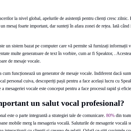
erilor la nivel global, apelurile de asistență pentru clienți cresc zilnic
i un mesaj foarte important, dar sunteți în afara zonei de rețea. Iată când
te un sistem bazat pe computer care vă permite să furnizați informații 
ventate multe generatoare de text în vorbire, cum ar fi Speaktor, . Aceste
oare de mesaje vocale.
afla cum funcționează un generator de mesaje vocale. Indiferent dacă sunte
ocal personal cuiva, descoperiți pașii pentru a face același lucru cu Spea
a mesageriei vocale este conceput pentru a face procesul rapid și eficie
mportant un salut vocal profesional?
nal este o parte integrantă a strategiei tale de comunicare.
80%
din toat
foane mobile merg la mesageria vocală. Saluturile de mesagerie vocală s
ea interacțiunii cu clienții și crearea de relații. Odată ce știți cuvintele c