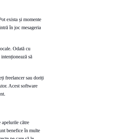
. Pot exista și momente
 intră în joc mesageria
vocale. Odată cu
a intenționează să
ți freelancer sau doriți
ktor. Acest software
nt.
e apelurile către
unt benefice în multe
orecte pe care să le