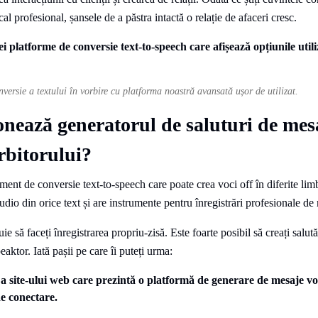
al profesional, șansele de a păstra intactă o relație de afaceri cresc.
versie a textului în vorbire cu platforma noastră avansată ușor de utilizat.
nează generatorul de saluturi de mes
rbitorului?
ment de conversie text-to-speech care poate crea voci off în diferite lim
io din orice text și are instrumente pentru înregistrări profesionale de
uie să faceți înregistrarea propriu-zisă. Este foarte posibil să creați salut
aktor. Iată pașii pe care îi puteți urma: