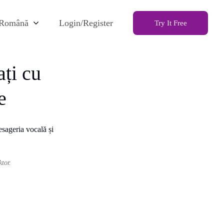
Română
Login/Register
Try It Free
ți cu
e
tor.