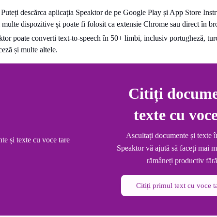
:
Puteți descărca aplicația Speaktor de pe Google Play și App Store Inst
multe dispozitive și poate fi folosit ca extensie Chrome sau direct în b
tor poate converti text-to-speech în 50+ limbi, inclusiv portugheză, turc
ceză și multe altele.
Citiți docume
texte cu voce
Ascultați documente și texte în 
Speaktor vă ajută să faceți mai mu
rămâneți productiv fără
Citiți primul text cu voce t