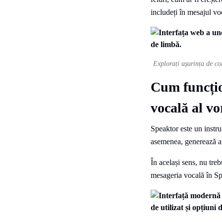
includeți în mesajul voc
Explorați ușurința de con
Cum funcțio
vocală al vo
Speaktor este un instru
asemenea, generează aud
În același sens, nu treb
mesageria vocală în Spe