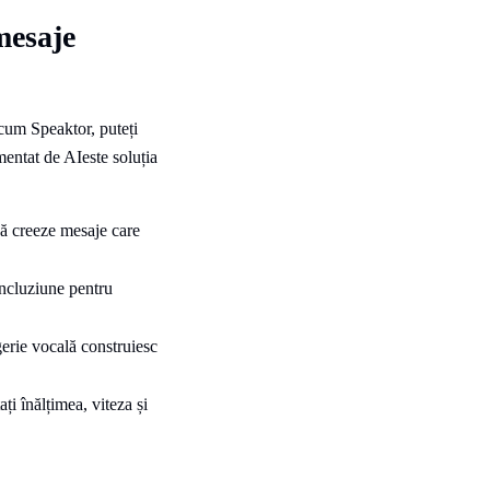
mesaje
cum Speaktor, puteți
mentat de AIeste soluția
să creeze mesaje care
incluziune pentru
erie vocală construiesc
ți înălțimea, viteza și