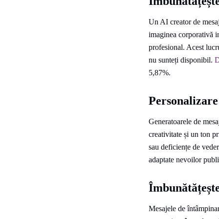
Îmbunătățește
Un AI creator de mesaj
imaginea corporativă in
profesional. Acest lucru
nu sunteți disponibil.
D
5,87%.
Personalizare 
Generatoarele de mesaje
creativitate și un ton 
sau deficiențe de veder
adaptate nevoilor publi
Îmbunătățește
Mesajele de întâmpinar