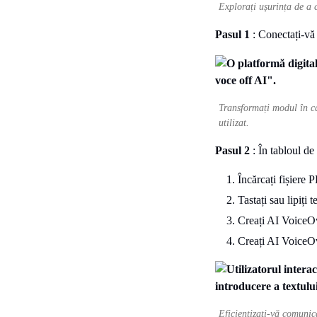
Explorați ușurința de a 
Pasul 1
: Conectați-vă
Transformați modul în ca
utilizat.
Pasul 2
: În tabloul de
Încărcați fișier
Tastați sau lipiți t
Creați AI VoiceO
Creați AI VoiceO
Eficientizați-vă comunic