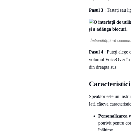
Pasul 3
: Tastați sau l
Îmbunătățiți-vă comunica
Pasul 4
: Puteți alege 
volumul VoiceOver în fu
din dreapta sus.
Caracteristici
Speaktor este un instru
Iată câteva caracteristi
Personalizarea v
potrivit pentru co
înălțime.