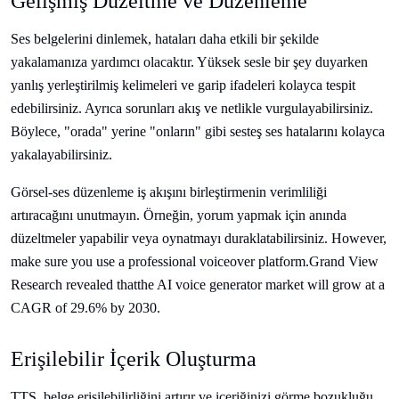
Gelişmiş Düzeltme ve Düzenleme
Ses belgelerini dinlemek, hataları daha etkili bir şekilde
yakalamanıza yardımcı olacaktır. Yüksek sesle bir şey duyarken
yanlış yerleştirilmiş kelimeleri ve garip ifadeleri kolayca tespit
edebilirsiniz. Ayrıca sorunları akış ve netlikle vurgulayabilirsiniz.
Böylece, "orada" yerine "onların" gibi sesteş ses hatalarını kolayca
yakalayabilirsiniz.
Görsel-ses düzenleme iş akışını birleştirmenin verimliliği
artıracağını unutmayın. Örneğin, yorum yapmak için anında
düzeltmeler yapabilir veya oynatmayı duraklatabilirsiniz. However,
make sure you use a professional voiceover platform.
Grand View
Research revealed that
the AI voice generator market will grow at a
CAGR of 29.6% by 2030.
Erişilebilir İçerik Oluşturma
TTS, belge erişilebilirliğini artırır ve içeriğinizi görme bozukluğu