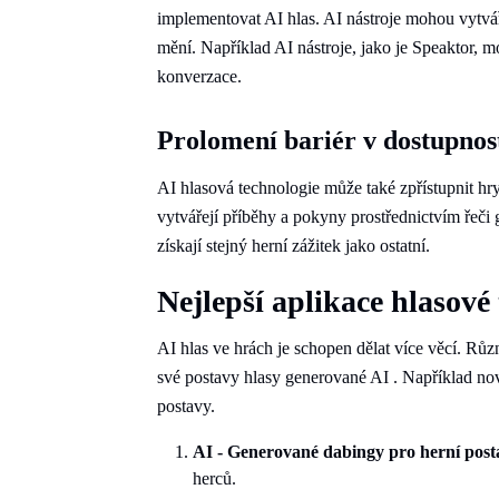
implementovat AI hlas. AI nástroje mohou vytvá
mění. Například AI nástroje, jako je Speaktor, 
konverzace.
Prolomení bariér v dostupnos
AI hlasová technologie může také zpřístupnit h
vytvářejí příběhy a pokyny prostřednictvím řeči 
získají stejný herní zážitek jako ostatní.
Nejlepší aplikace hlasové
AI hlas ve hrách je schopen dělat více věcí. Různ
své postavy hlasy generované AI . Například no
postavy.
AI - Generované dabingy pro herní pos
herců.