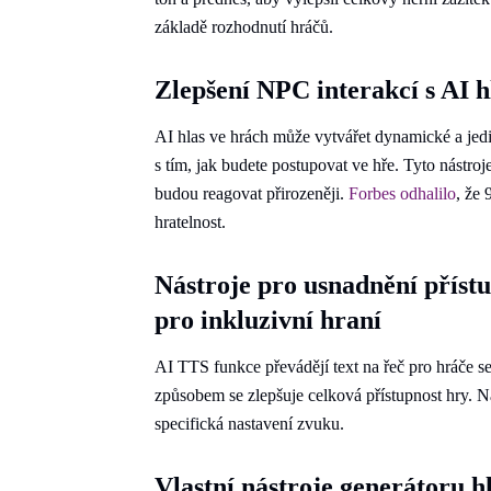
základě rozhodnutí hráčů.
Zlepšení NPC interakcí s AI h
AI hlas ve hrách může vytvářet dynamické a je
s tím, jak budete postupovat ve hře. Tyto nástro
budou reagovat přirozeněji.
Forbes odhalilo
, že 
hratelnost.
Nástroje pro usnadnění přístu
pro inkluzivní hraní
AI TTS funkce převádějí text na řeč pro hráče 
způsobem se zlepšuje celková přístupnost hry. N
specifická nastavení zvuku.
Vlastní nástroje generátoru h