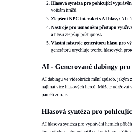
Hlasová syntéza pro pohlcující vyprávěn
volbám hráčů.
Zlepšení NPC interakcí s AI hlasy:
AI ná
Nástroje pro usnadnění přístupu využíva
a hlasu zlepšují přístupnost.
Vlastní nástroje generátoru hlasu pro v
generátorů urychluje tvorbu hlasových prot
AI - Generované dabingy pro 
AI dabingu ve videohrách mění způsob, jakým zn
najímat více hlasových herců. Můžete udržovat v
paměti zdroje.
Hlasová syntéza pro pohlcují
AI hlasová syntéza pro vyprávění herních příběh
tón a přednes, aby vylepšil celkový herní zážite