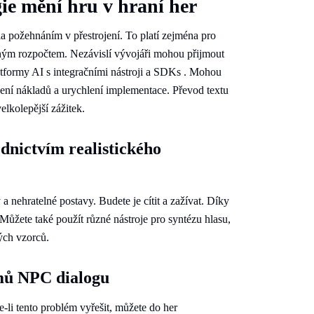
ie mění hru v hraní her
la požehnáním v přestrojení. To platí zejména pro
eným rozpočtem. Nezávislí vývojáři mohou přijmout
tformy AI s integračními nástroji a SDKs . Mohou
ení nákladů a urychlení implementace. Převod textu
elkolepější zážitek.
dnictvím realistického
 nehratelné postavy. Budete je cítit a zažívat. Díky
ší. Můžete také použít různé nástroje pro syntézu hlasu,
vých vzorců.
émů NPC dialogu
-li tento problém vyřešit, můžete do her