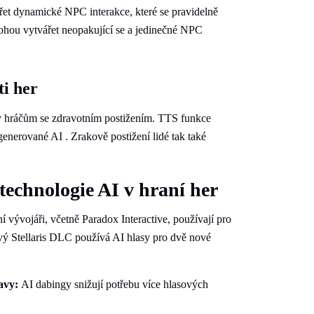
řet dynamické NPC interakce, které se pravidelně
mohou vytvářet neopakující se a jedinečné NPC
ti her
ry hráčům se zdravotním postižením. TTS funkce
generované AI . Zrakově postižení lidé tak také
 technologie AI v hraní her
í vývojáři, včetně Paradox Interactive, používají pro
vý Stellaris DLC používá AI hlasy pro dvě nové
tavy:
AI dabingy snižují potřebu více hlasových