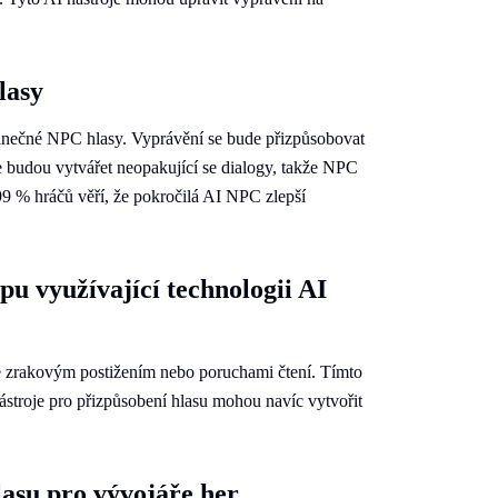
lasy
dinečné NPC hlasy. Vyprávění se bude přizpůsobovat
je budou vytvářet neopakující se dialogy, takže NPC
99 % hráčů věří, že pokročilá AI NPC zlepší
pu využívající technologii AI
se zrakovým postižením nebo poruchami čtení. Tímto
ástroje pro přizpůsobení hlasu mohou navíc vytvořit
lasu pro vývojáře her