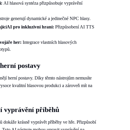
í:
AI hlasová syntéza přizpůsobuje vyprávění
stroje generují dynamické a jedinečné NPC hlasy.
jícíAI pro inkluzivní hraní:
Přizpůsobení AI TTS
ývojáře her:
Integrace vlastních hlasových
otypů.
herní postavy
ějí herní postavy. Díky těmto nástrojům nemusíte
ysoce kvalitní hlasovou produkci a zároveň mít na
cí vyprávění příběhů
ů dokáže krásně vyprávět příběhy ve hře. Přizpůsobí
k. Tyto AI nástroje mohou upravit vyprávění na