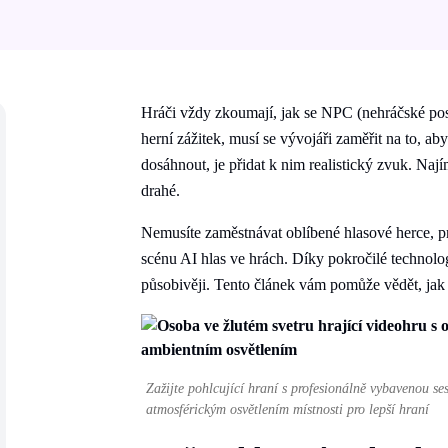
Hráči vždy zkoumají, jak se NPC (nehráčské posta
herní zážitek, musí se vývojáři zaměřit na to, ab
dosáhnout, je přidat k nim realistický zvuk. Na
drahé.
Nemusíte zaměstnávat oblíbené hlasové herce, pr
scénu AI hlas ve hrách. Díky pokročilé technolog
působivěji. Tento článek vám pomůže vědět, jak p
Zažijte pohlcující hraní s profesionálně vybavenou s
atmosférickým osvětlením místnosti pro lepší hraní