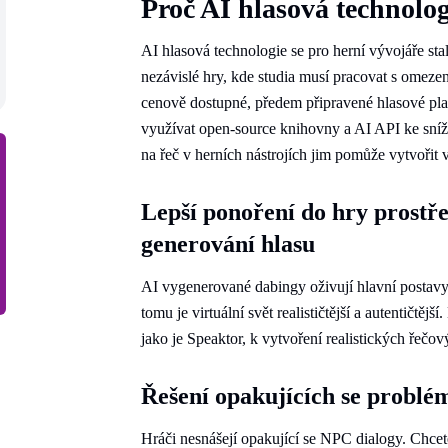
Proč AI hlasová technolog
AI hlasová technologie se pro herní vývojáře sta
nezávislé hry, kde studia musí pracovat s omez
cenově dostupné, předem připravené hlasové pla
využívat open-source knihovny a AI API ke sníž
na řeč v herních nástrojích jim pomůže vytvořit v
Lepší ponoření do hry prostře
generování hlasu
AI vygenerované dabingy oživují hlavní postavy a
tomu je virtuální svět realističtější a autentičtěj
jako je Speaktor, k vytvoření realistických řečo
Řešení opakujících se probl
Hráči nesnášejí opakující se NPC dialogy. Chcete