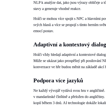
NLP k analýze dat, jako jsou výrazy obličeje a 
stavy a generuje vhodné reakce.
Hráči se mohou více spojit s NPC a hlavními pos
svých hlasů a více se propojí s tímto herním svě
emocí postav.
Adaptivní a kontextový dialo
Hráči vždy hledají adaptivní a kontextové dialog
Může se ukázat jako prospěšný při posilování NPC
konverzace ve hře budou měnit na základě akcí h
Podpora více jazyků
Ne každý vývojář vydává svou hru v angličtin
v mandarínské čínštině a přeložen do angličtiny.
kopií během 3 dnů. AI technologie dokáže lokali