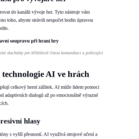
grovat do kanálů vývoje her. Tyto nástroje vám
to toho, abyste strávili nespočet hodin úpravou
odin.
ními sluchátky pro křišťálově čistou komunikaci a pohlcující
é technologie AI ve hrách
epšují celkový herní zážitek. AI může lidem pomoci
, od adaptivních dialogů až po emocionálně výrazné
cích.
resivní hlasy
tóny s vyšší přesností. AI využívá strojové učení a