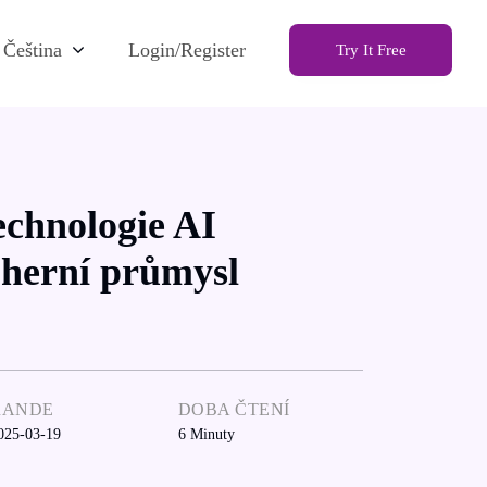
Čeština
Login/Register
Try It Free
echnologie AI
 herní průmysl
RANDE
DOBA ČTENÍ
025-03-19
6
Minuty