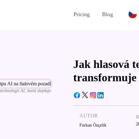
Pricing
Blog
Jak hlasová t
transformuje
technologií AI, která zlepšuje
AUTOR
2
Furkan Özçelik