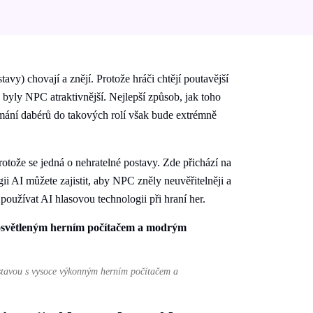
vy) chovají a znějí. Protože hráči chtějí poutavější
y byly NPC atraktivnější. Nejlepší způsob, jak toho
jímání dabérů do takových rolí však bude extrémně
otože se jedná o nehratelné postavy. Zde přichází na
ii AI můžete zajistit, aby NPC zněly neuvěřitelněji a
oužívat AI hlasovou technologii při hraní her.
estavou s vysoce výkonným herním počítačem a