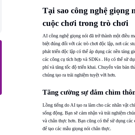
Tại sao công nghệ giọng n
cuộc chơi trong trò chơi
AI công nghệ giọng nói đã trở thành một điều ma
biệt đúng đối với các trò chơi độc lập, nơi các s
phát triển độc lập có thể áp dụng các nền tảng 
các công cụ tích hợp và SDKs . Họ có thể sử d
phí và tăng tốc độ triển khai. Chuyển văn bản t
chúng tạo ra trải nghiệm tuyệt vời hơn.
Tăng cường sự đắm chìm thông
Lồng tiếng do AI tạo ra làm cho các nhân vật ch
sống động. Bạn sẽ cảm nhận và trải nghiệm chún
và chân thực hơn. Bạn cũng có thể sử dụng các
để tạo các mẫu giọng nói chân thực.