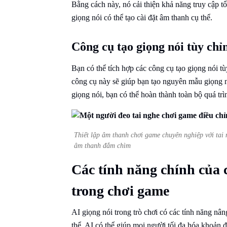
Bằng cách này, nó cải thiện khả năng truy cập t
giọng nói có thể tạo cài đặt âm thanh cụ thể.
Công cụ tạo giọng nói tùy chỉ
Bạn có thể tích hợp các công cụ tạo giọng nói tù
công cụ này sẽ giúp bạn tạo nguyên mẫu giọng n
giọng nói, bạn có thể hoàn thành toàn bộ quá trì
Thiết lập âm thanh chơi game chuyên nghiệp với tai 
âm thanh đắm chìm
Các tính năng chính của 
trong chơi game
AI giọng nói trong trò chơi có các tính năng nân
thể. AI có thể giúp mọi người tối đa hóa khoản đầ