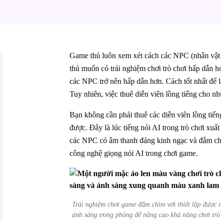
Game thủ luôn xem xét cách các NPC (nhân vật 
thủ muốn có trải nghiệm chơi trò chơi hấp dẫn hơ
các NPC trở nên hấp dẫn hơn. Cách tốt nhất để 
Tuy nhiên, việc thuê diễn viên lồng tiếng cho n
Bạn không cần phải thuê các diễn viên lồng tiến
được. Đây là lúc tiếng nói AI trong trò chơi xuất
các NPC có âm thanh đáng kinh ngạc và đắm chìm
công nghệ giọng nói AI trong chơi game.
Trải nghiệm chơi game đắm chìm với thiết lập được 
ánh sáng trong phòng để nâng cao khả năng chơi trò