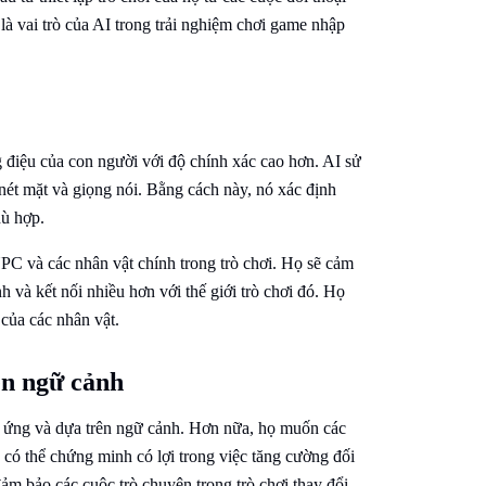
à vai trò của AI trong trải nghiệm chơi game nhập
 điệu của con người với độ chính xác cao hơn. AI sử
ét mặt và giọng nói. Bằng cách này, nó xác định
hù hợp.
PC và các nhân vật chính trong trò chơi. Họ sẽ cảm
và kết nối nhiều hơn với thế giới trò chơi đó. Họ
của các nhân vật.
ên ngữ cảnh
h ứng và dựa trên ngữ cảnh. Hơn nữa, họ muốn các
Nó có thể chứng minh có lợi trong việc tăng cường đối
ảm bảo các cuộc trò chuyện trong trò chơi thay đổi