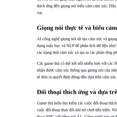
thích ứng đến giọng nói biểu cảm cảm xúc. Đây l
vai.
Giọng nói thực tế và biểu cảm
AI công nghệ giọng nói tái tạo cảm xúc và giọng
dụng máy học và NLP để phân tích dữ liệu như n
các trạng thái cảm xúc và tạo ra các phản ứng p
Các game thủ có thể kết nối nhiều hơn với các N
nhận được cảm xúc thông qua giọng nói của mình 
sẽ đưa ra quyết định đúng đắn dựa trên cảm xúc 
Đối thoại thích ứng và dựa tr
Game thủ luôn tìm kiếm các cuộc đối thoại thíc
cuộc đối thoại thay đổi khi trò chơi tiến triển. 
thoại NPC với tiếng nói AI . Công nghệ này sẽ đ