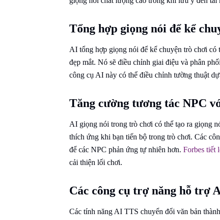
giọng nói chất lượng cao trong khi lưu ý đến tài
Tổng hợp giọng nói để kể chu
AI tổng hợp giọng nói để kể chuyện trò chơi có 
đẹp mắt. Nó sẽ điều chỉnh giai điệu và phân phối
công cụ AI này có thể điều chỉnh tường thuật dự
Tăng cường tương tác NPC với
AI giọng nói trong trò chơi có thể tạo ra giọng
thích ứng khi bạn tiến bộ trong trò chơi. Các côn
để các NPC phản ứng tự nhiên hơn.
Forbes tiết 
cải thiện lối chơi.
Các công cụ trợ năng hỗ trợ A
Các tính năng AI TTS chuyển đổi văn bản thành 