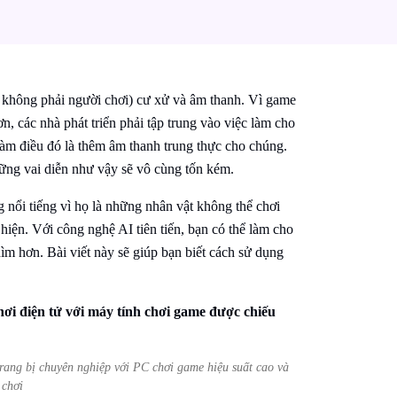
không phải người chơi) cư xử và âm thanh. Vì game
n, các nhà phát triển phải tập trung vào việc làm cho
làm điều đó là thêm âm thanh trung thực cho chúng.
hững vai diễn như vậy sẽ vô cùng tốn kém.
g nổi tiếng vì họ là những nhân vật không thể chơi
 hiện. Với công nghệ AI tiên tiến, bạn có thể làm cho
 hơn. Bài viết này sẽ giúp bạn biết cách sử dụng
trang bị chuyên nghiệp với PC chơi game hiệu suất cao và
 chơi