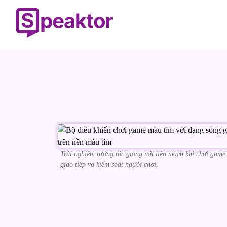
Trải nghiệm tương tác giọng nói liền mạch khi chơi game
giao tiếp và kiểm soát người chơi.