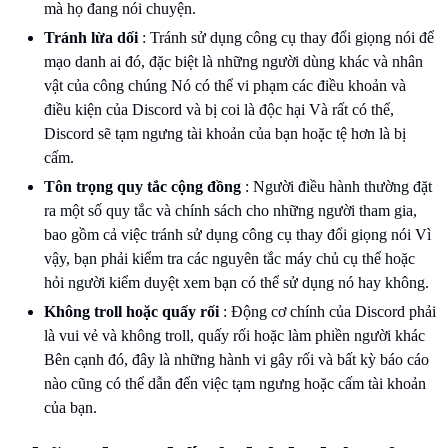
mà họ đang nói chuyện.
Tránh lừa dối
: Tránh sử dụng công cụ thay đổi giọng nói để
mạo danh ai đó, đặc biệt là những người dùng khác và nhân
vật của công chúng Nó có thể vi phạm các điều khoản và
điều kiện của Discord và bị coi là độc hại Và rất có thể,
Discord sẽ tạm ngưng tài khoản của bạn hoặc tệ hơn là bị
cấm.
Tôn trọng quy tắc cộng đồng
: Người điều hành thường đặt
ra một số quy tắc và chính sách cho những người tham gia,
bao gồm cả việc tránh sử dụng công cụ thay đổi giọng nói Vì
vậy, bạn phải kiểm tra các nguyên tắc máy chủ cụ thể hoặc
hỏi người kiểm duyệt xem bạn có thể sử dụng nó hay không.
Không troll hoặc quấy rối
: Động cơ chính của Discord phải
là vui vẻ và không troll, quấy rối hoặc làm phiền người khác
Bên cạnh đó, đây là những hành vi gây rối và bất kỳ báo cáo
nào cũng có thể dẫn đến việc tạm ngưng hoặc cấm tài khoản
của bạn.