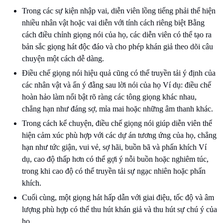
Trong các sự kiện nhập vai, diễn viên lồng tiếng phải thể hiện
nhiều nhân vật hoặc vai diễn với tính cách riêng biệt Bằng
cách điều chỉnh giọng nói của họ, các diễn viên có thể tạo ra
bản sắc giọng hát độc đáo và cho phép khán giả theo dõi câu
chuyện một cách dễ dàng.
Điều chế giọng nói hiệu quả cũng có thể truyền tải ý định của
các nhân vật và ẩn ý đằng sau lời nói của họ Ví dụ: điều chế
hoàn hảo làm nổi bật rõ ràng các tông giọng khác nhau,
chẳng hạn như đáng sợ, mỉa mai hoặc những âm thanh khác.
Trong cách kể chuyện, điều chế giọng nói giúp diễn viên thể
hiện cảm xúc phù hợp với các dự án tương ứng của họ, chẳng
hạn như tức giận, vui vẻ, sợ hãi, buồn bã và phấn khích Ví
dụ, cao độ thấp hơn có thể gợi ý nỗi buồn hoặc nghiêm túc,
trong khi cao độ có thể truyền tải sự ngạc nhiên hoặc phấn
khích.
Cuối cùng, một giọng hát hấp dẫn với giai điệu, tốc độ và âm
lượng phù hợp có thể thu hút khán giả và thu hút sự chú ý của
họ.