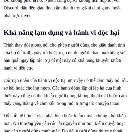
Đó không phải là nó. Nhiều công cụ AI không tích hợp tốt với
Discord, dẫn đến gián đoạn âm thanh trong khi chơi game hoặc
phát trực tuyến.
Khả năng lạm dụng và hành vi độc hại
Trình thay đổi giọng nói cho phép người dùng che giấu danh tính
của họ để troll, quấy rối hoặc mạo danh người khác mà không sợ
hậu quả ngay lập tức. Sự bí mật này có khả năng khuyến khích
hành vi tiêu cực.
Các nạn nhân của hành vi độc hại như vậy có thể cảm thấy bối rối,
sợ hãi hoặc choáng ngợp. Các hành động lặp đi lặp lại của hình
thức này cũng có thể khiến người dùng không thoải mái hoặc cảm
thấy căng thẳng về cảm xúc trong môi trường trò chuyện thoại.
Điều tồi tệ hơn là việc phát hiện hoặc kiểm duyệt chúng khó khăn
hơn. Nó thường yêu cầu các tài nguyên như bot, kiểm duyệt hoặc
báo cáo người dùng cảnh giác. Do đó, người dùng thường thoát