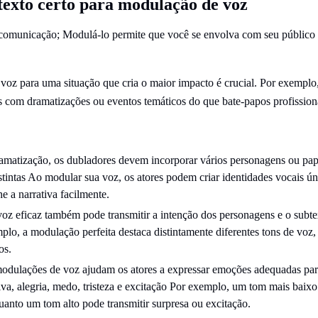
texto certo para modulação de voz
a comunicação; Modulá-lo permite que você se envolva com seu público 
 voz para uma situação que cria o maior impacto é crucial. Por exempl
com dramatizações ou eventos temáticos do que bate-papos profissionai
amatização, os dubladores devem incorporar vários personagens ou pa
stintas Ao modular sua voz, os atores podem criar identidades vocais ún
 a narrativa facilmente.
z eficaz também pode transmitir a intenção dos personagens e o subtex
plo, a modulação perfeita destaca distintamente diferentes tons de voz,
os.
modulações de voz ajudam os atores a expressar emoções adequadas par
iva, alegria, medo, tristeza e excitação Por exemplo, um tom mais baixo 
uanto um tom alto pode transmitir surpresa ou excitação.