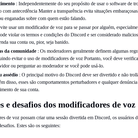
timento
: Independentemente do seu propósito de usar o software de tr
o com antecedência Manter a transparência evita situações embaraçosas
ou enganadas sobre com quem estão falando.
evite usar um modificador de voz para se passar por alguém, especialme
Pode violar os termos e condições do Discord e ser considerado malicio
nda sua conta ou, pior, seja banido.
ras da comunidade
: Os moderadores geralmente definem algumas regras
luindo evitar o uso de modificadores de voz Portanto, você deve verificar
rvidor ou perguntar ao moderador se você pode usá-lo.
u assédio
: O principal motivo do Discord deve ser divertido e não trollar
ém disso, esses são comportamentos perturbadores e qualquer denúncia 
imento de sua conta.
s e desafios dos modificadores de voz
es de voz possam criar uma sessão divertida em Discord, os usuários 
desafios. Estes são os seguintes: