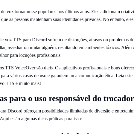
de voz tornaram-se populares nos últimos anos. Eles adicionam criati
 que as pessoas mantenham suas identidades privadas. No entanto, ele
e voz TTS para Discord sofrem de distorções, atrasos ou problemas de 
llar, assediar ou imitar alguém, resultando em ambientes tóxicos. Além 
lhor para locuções profissionais.
vos TTS VoiceOver são úteis. Os aplicativos profissionais e bons ofere
 para vários casos de uso e garantem uma comunicação ética. Leia este 
ivo TTS e muito mais!
cas para o uso responsável do trocador
ra Discord ofereçam possibilidades ilimitadas de diversão e entretenime
Aqui estão algumas dicas práticas para isso: