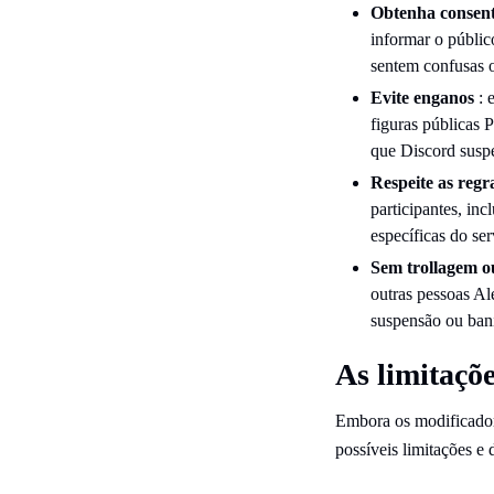
Obtenha consen
informar o públic
sentem confusas 
Evite enganos
: 
figuras públicas 
que Discord suspe
Respeite as reg
participantes, inc
específicas do se
Sem trollagem o
outras pessoas Al
suspensão ou ban
As limitaçõe
Embora os modificador
possíveis limitações e 