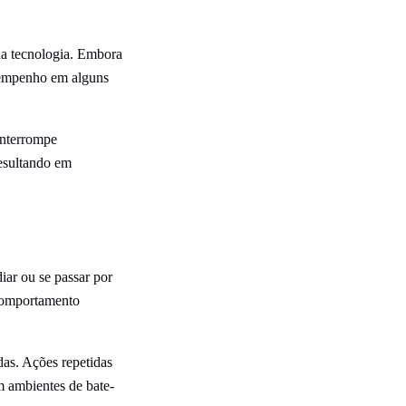
da tecnologia. Embora
esempenho em alguns
interrompe
resultando em
iar ou se passar por
 comportamento
das. Ações repetidas
m ambientes de bate-