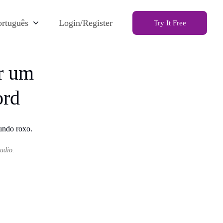
ortuguês
Login/Register
Try It Free
r um
ord
áudio.