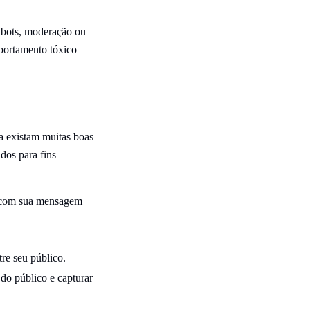
o bots, moderação ou
mportamento tóxico
a existam muitas boas
dos para fins
r com sua mensagem
tre seu público.
do público e capturar