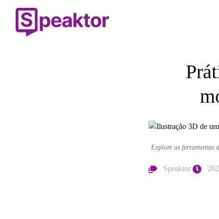
Prá
mo
Explore as ferramentas d
Speaktor
202