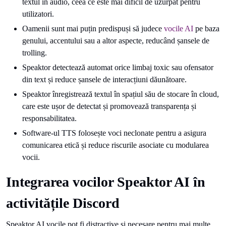
textul în audio, ceea ce este mai dificil de uzurpat pentru
utilizatori.
Oamenii sunt mai puțin predispuși să judece
vocile AI
pe baza
genului, accentului sau a altor aspecte, reducând șansele de
trolling.
Speaktor detectează automat orice limbaj toxic sau ofensator
din text și reduce șansele de interacțiuni dăunătoare.
Speaktor înregistrează textul în spațiul său de stocare în cloud,
care este ușor de detectat și promovează transparența și
responsabilitatea.
Software-ul TTS folosește voci neclonate pentru a asigura
comunicarea etică și reduce riscurile asociate cu modularea
vocii.
Integrarea vocilor Speaktor AI în
activitățile Discord
Speaktor AI vocile pot fi distractive și necesare pentru mai multe