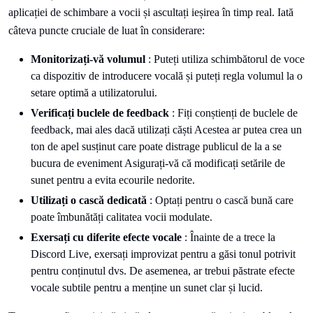
aplicației de schimbare a vocii și ascultați ieșirea în timp real. Iată
câteva puncte cruciale de luat în considerare:
Monitorizați-vă volumul
: Puteți utiliza schimbătorul de voce
ca dispozitiv de introducere vocală și puteți regla volumul la o
setare optimă a utilizatorului.
Verificați buclele de feedback
: Fiți conștienți de buclele de
feedback, mai ales dacă utilizați căști Acestea ar putea crea un
ton de apel susținut care poate distrage publicul de la a se
bucura de eveniment Asigurați-vă că modificați setările de
sunet pentru a evita ecourile nedorite.
Utilizați o cască dedicată
: Optați pentru o cască bună care
poate îmbunătăți calitatea vocii modulate.
Exersați cu diferite efecte vocale
: Înainte de a trece la
Discord Live, exersați improvizat pentru a găsi tonul potrivit
pentru conținutul dvs. De asemenea, ar trebui păstrate efecte
vocale subtile pentru a menține un sunet clar și lucid.