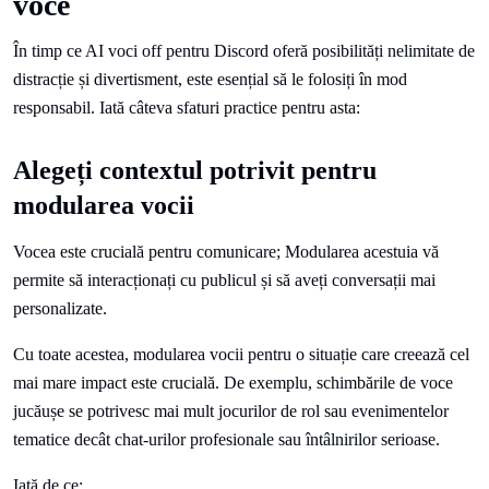
voce
În timp ce AI voci off pentru Discord oferă posibilități nelimitate de
distracție și divertisment, este esențial să le folosiți în mod
responsabil. Iată câteva sfaturi practice pentru asta:
Alegeți contextul potrivit pentru
modularea vocii
Vocea este crucială pentru comunicare; Modularea acestuia vă
permite să interacționați cu publicul și să aveți conversații mai
personalizate.
Cu toate acestea, modularea vocii pentru o situație care creează cel
mai mare impact este crucială. De exemplu, schimbările de voce
jucăușe se potrivesc mai mult jocurilor de rol sau evenimentelor
tematice decât chat-urilor profesionale sau întâlnirilor serioase.
Iată de ce: