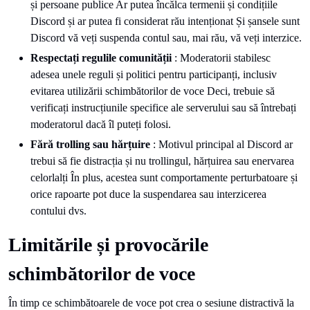
și persoane publice Ar putea încălca termenii și condițiile
Discord și ar putea fi considerat rău intenționat Și șansele sunt
Discord vă veți suspenda contul sau, mai rău, vă veți interzice.
Respectați regulile comunității
: Moderatorii stabilesc
adesea unele reguli și politici pentru participanți, inclusiv
evitarea utilizării schimbătorilor de voce Deci, trebuie să
verificați instrucțiunile specifice ale serverului sau să întrebați
moderatorul dacă îl puteți folosi.
Fără trolling sau hărțuire
: Motivul principal al Discord ar
trebui să fie distracția și nu trollingul, hărțuirea sau enervarea
celorlalți În plus, acestea sunt comportamente perturbatoare și
orice rapoarte pot duce la suspendarea sau interzicerea
contului dvs.
Limitările și provocările
schimbătorilor de voce
În timp ce schimbătoarele de voce pot crea o sesiune distractivă la