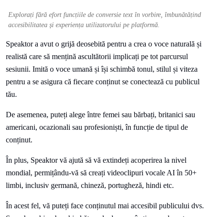
Explorați fără efort funcțiile de conversie text în vorbire, îmbunătățind
accesibilitatea și experiența utilizatorului pe platformă.
Speaktor a avut o grijă deosebită pentru a crea o voce naturală și
realistă care să mențină ascultătorii implicați pe tot parcursul
sesiunii. Imită o voce umană și își schimbă tonul, stilul și viteza
pentru a se asigura că fiecare conținut se conectează cu publicul
tău.
De asemenea, puteți alege între femei sau bărbați, britanici sau
americani, ocazionali sau profesioniști, în funcție de tipul de
conținut.
În plus, Speaktor vă ajută să vă extindeți acoperirea la nivel
mondial, permițându-vă să creați videoclipuri vocale AI în 50+
limbi, inclusiv germană, chineză, portugheză, hindi etc.
În acest fel, vă puteți face conținutul mai accesibil publicului dvs.