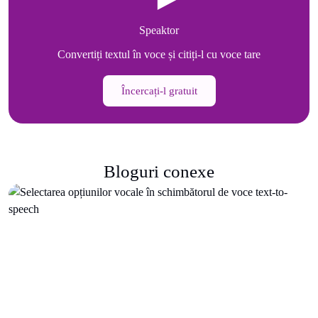
Speaktor
Convertiți textul în voce și citiți-l cu voce tare
Încercați-l gratuit
Bloguri conexe