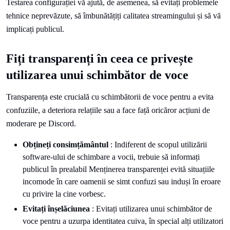
Testarea configurației vă ajută, de asemenea, să evitați problemele
tehnice neprevăzute, să îmbunătățiți calitatea streamingului și să vă
implicați publicul.
Fiți transparenți în ceea ce privește
utilizarea unui schimbător de voce
Transparența este crucială cu schimbătorii de voce pentru a evita
confuziile, a deteriora relațiile sau a face față oricăror acțiuni de
moderare pe Discord.
Obțineți consimțământul
: Indiferent de scopul utilizării
software-ului de schimbare a vocii, trebuie să informați
publicul în prealabil Menținerea transparenței evită situațiile
incomode în care oamenii se simt confuzi sau induși în eroare
cu privire la cine vorbesc.
Evitați înșelăciunea
: Evitați utilizarea unui schimbător de
voce pentru a uzurpa identitatea cuiva, în special alți utilizatori