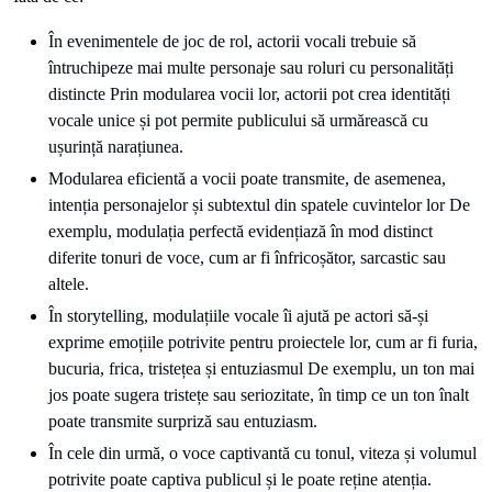
În evenimentele de joc de rol, actorii vocali trebuie să
întruchipeze mai multe personaje sau roluri cu personalități
distincte Prin modularea vocii lor, actorii pot crea identități
vocale unice și pot permite publicului să urmărească cu
ușurință narațiunea.
Modularea eficientă a vocii poate transmite, de asemenea,
intenția personajelor și subtextul din spatele cuvintelor lor De
exemplu, modulația perfectă evidențiază în mod distinct
diferite tonuri de voce, cum ar fi înfricoșător, sarcastic sau
altele.
În storytelling, modulațiile vocale îi ajută pe actori să-și
exprime emoțiile potrivite pentru proiectele lor, cum ar fi furia,
bucuria, frica, tristețea și entuziasmul De exemplu, un ton mai
jos poate sugera tristețe sau seriozitate, în timp ce un ton înalt
poate transmite surpriză sau entuziasm.
În cele din urmă, o voce captivantă cu tonul, viteza și volumul
potrivite poate captiva publicul și le poate reține atenția.