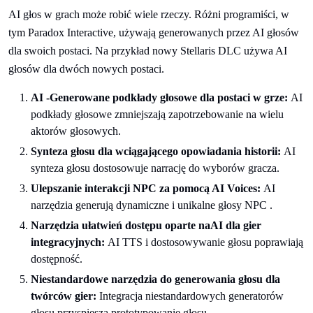
AI głos w grach może robić wiele rzeczy. Różni programiści, w
tym Paradox Interactive, używają generowanych przez AI głosów
dla swoich postaci. Na przykład nowy Stellaris DLC używa AI
głosów dla dwóch nowych postaci.
AI -Generowane podkłady głosowe dla postaci w grze:
AI
podkłady głosowe zmniejszają zapotrzebowanie na wielu
aktorów głosowych.
Synteza głosu dla wciągającego opowiadania historii:
AI
synteza głosu dostosowuje narrację do wyborów gracza.
Ulepszanie interakcji NPC za pomocą AI Voices:
AI
narzędzia generują dynamiczne i unikalne głosy NPC .
Narzędzia ułatwień dostępu oparte naAI dla gier
integracyjnych:
AI TTS i dostosowywanie głosu poprawiają
dostępność.
Niestandardowe narzędzia do generowania głosu dla
twórców gier:
Integracja niestandardowych generatorów
głosu przyspiesza prototypowanie głosu.