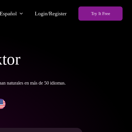
Español
Login/Register
Try It Free
tor
nan naturales en más de 50 idiomas.