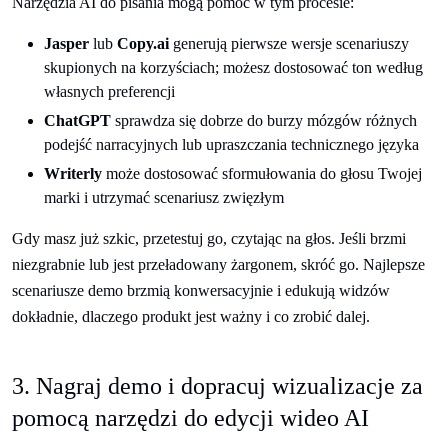
Narzędzia AI do pisania mogą pomóc w tym procesie:
Jasper
lub
Copy.ai
generują pierwsze wersje scenariuszy
skupionych na korzyściach; możesz dostosować ton według
własnych preferencji
ChatGPT
sprawdza się dobrze do burzy mózgów różnych
podejść narracyjnych lub upraszczania technicznego języka
Writerly
może dostosować sformułowania do głosu Twojej
marki i utrzymać scenariusz zwięzłym
Gdy masz już szkic, przetestuj go, czytając na głos. Jeśli brzmi
niezgrabnie lub jest przeładowany żargonem, skróć go. Najlepsze
scenariusze demo brzmią konwersacyjnie i edukują widzów
dokładnie, dlaczego produkt jest ważny i co zrobić dalej.
3. Nagraj demo i dopracuj wizualizacje za
pomocą narzędzi do edycji wideo AI