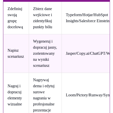
Zdefiniuj
Zbierz dane
swoją
wejściowe i
Typeform/Hotjar/HubSpot
grupę
zidentyfikuj
Insights/Salesforce Einstein
docelową
punkty bólu
Wygeneruj i
dopracuj jasny,
Napisz
zorientowany
Jasper/Copy.ai/ChatGPT/Writ
scenariusz
na wyniki
scenariusz
Nagrywaj
Nagraj i
dema i edytuj
dopracuj
surowe
Loom/Pictory/Runway/Synthe
elementy
nagrania w
wizualne
profesjonalne
prezentacje