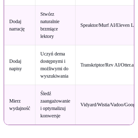
Stwórz
Dodaj
naturalnie
Speaktor/Murf AI/Eleven La
narrację
brzmiące
lektory
Uczyń dema
Dodaj
dostępnymi i
Transkriptor/Rev AI/Otter.ai/
napisy
możliwymi do
wyszukiwania
Śledź
Mierz
zaangażowanie
Vidyard/Wistia/Vadoo/Google
wydajność
i optymalizuj
konwersje