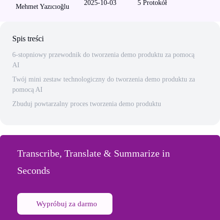
2025-10-03
5
Protokół
Mehmet Yazıcıoğlu
Spis treści
6-stopniowy przewodnik do tworzenia demo produktu za pomocą
AI
Twój mini zestaw technologiczny do tworzenia demo produktu za
pomocą AI
Zbuduj powtarzalny proces tworzenia demo produktu
Transcribe, Translate & Summarize in
Seconds
Wypróbuj za darmo