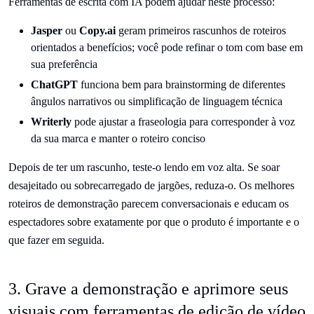
Ferramentas de escrita com IA podem ajudar neste processo:
Jasper
ou
Copy.ai
geram primeiros rascunhos de roteiros
orientados a benefícios; você pode refinar o tom com base em
sua preferência
ChatGPT
funciona bem para brainstorming de diferentes
ângulos narrativos ou simplificação de linguagem técnica
Writerly
pode ajustar a fraseologia para corresponder à voz
da sua marca e manter o roteiro conciso
Depois de ter um rascunho, teste-o lendo em voz alta. Se soar
desajeitado ou sobrecarregado de jargões, reduza-o. Os melhores
roteiros de demonstração parecem conversacionais e educam os
espectadores sobre exatamente por que o produto é importante e o
que fazer em seguida.
3. Grave a demonstração e aprimore seus
visuais com ferramentas de edição de vídeo