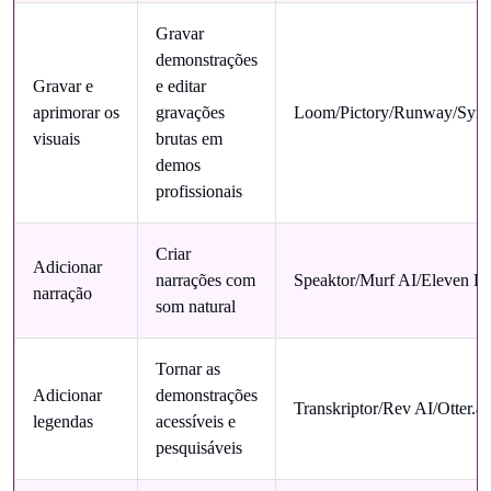
Gravar
demonstrações
Gravar e
e editar
aprimorar os
gravações
Loom/Pictory/Runway/Synth
visuais
brutas em
demos
profissionais
Criar
Adicionar
narrações com
Speaktor/Murf AI/Eleven L
narração
som natural
Tornar as
Adicionar
demonstrações
Transkriptor/Rev AI/Otter.ai
legendas
acessíveis e
pesquisáveis