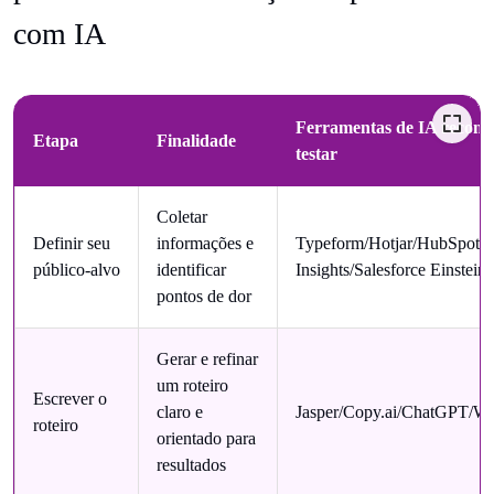
com IA
Ferramentas de IA recom
Etapa
Finalidade
testar
Coletar
Definir seu
informações e
Typeform/Hotjar/HubSpot
público-alvo
identificar
Insights/Salesforce Einstein
pontos de dor
Gerar e refinar
um roteiro
Escrever o
claro e
Jasper/Copy.ai/ChatGPT/Wri
roteiro
orientado para
resultados