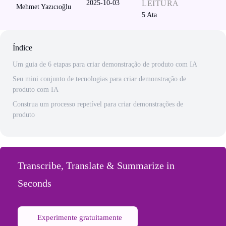
2025-10-03
LEITURA
Mehmet Yazıcıoğlu
5
Ata
Índice
Um guia de 6 etapas para criar demonstração de produto com IA
Seu mini conjunto de tecnologias para criar demonstração de
produto com IA
Construa um processo repetível para criar demonstrações de
produto
Transcribe, Translate & Summarize in
Seconds
Experimente gratuitamente