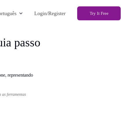
ortuguês
Login/Register
Try It Free
ia passo
m as ferramentas