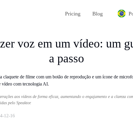
Pricing
Blog
P
zer voz em um vídeo: um gu
a passo
rrações aos vídeos de forma eficaz, aumentando o engajamento e a clareza co
idas pelo Speaktor.
4-12-16