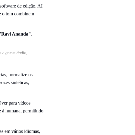
software de edição. AI
 e o tom combinem
o e gerem áudio,
rias, normalize os
ozes sintéticas,
Over para vídeos
te à humana, permitindo
es em vários idiomas,