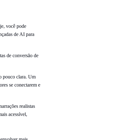
oje, você pode
nçadas de AI para
tas de conversão de
ão pouco clara. Um
dores se conectarem e
arrações realistas
ais acessível,
 envolver mais