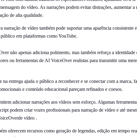
ensagem do vídeo. As narrações podem evitar distrações, aumentar a r
ação de alta qualidade.
 narração de vídeo também pode suportar uma aparência consistente e p
do público em plataformas como YouTube.
Over não apenas adiciona polimento, mas também reforça a identidade 
ores ou ferramentas de AI VoiceOver realistas para transmitir uma men
e na entrega ajuda o público a reconhecer e se conectar com a marca, 
romocionais e conteúdo educacional pareçam refinados e coesos.
rmitem adicionar narrações aos vídeos sem esforço. Algumas ferramen
ript podem criar vozes profissionais para narração de vídeo e até mes
VoiceOverde vídeo .
bém oferecem recursos como geração de legendas, edição em tempo rea