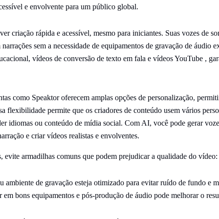
essível e envolvente para um público global.
er criação rápida e acessível, mesmo para iniciantes. Suas vozes de s
m narrações sem a necessidade de equipamentos de gravação de áudio ex
ucacional, vídeos de conversão de texto em fala e vídeos YouTube , ga
tas como Speaktor oferecem amplas opções de personalização, permitin
sa flexibilidade permite que os criadores de conteúdo usem vários pers
nder idiomas ou conteúdo de mídia social. Com AI, você pode gerar voze
narração e criar vídeos realistas e envolventes.
, evite armadilhas comuns que podem prejudicar a qualidade do vídeo:
eu ambiente de gravação esteja otimizado para evitar ruído de fundo e 
tir em bons equipamentos e pós-produção de áudio pode melhorar o resul