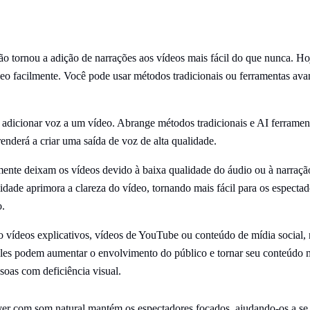
ão tornou a adição de narrações aos vídeos mais fácil do que nunca. H
eo facilmente. Você pode usar métodos tradicionais ou ferramentas ava
 adicionar voz a um vídeo. Abrange métodos tradicionais e AI ferramen
enderá a criar uma saída de voz de alta qualidade.
mente deixam os vídeos devido à baixa qualidade do áudio ou à narraç
idade aprimora a clareza do vídeo, tornando mais fácil para os especta
o.
o vídeos explicativos, vídeos de YouTube ou conteúdo de mídia social, n
les podem aumentar o envolvimento do público e tornar seu conteúdo m
soas com deficiência visual.
r com som natural mantém os espectadores focados, ajudando-os a se