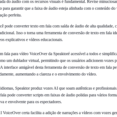
da do áudio com os recursos visuais é fundamental. Revise minuciosam
o para garantir que a faixa de áudio esteja alinhada com o conteúdo do
ação perfeita.
ê pode converter texto em fala com saída de áudio de alta qualidade, 
 adicional. Isso o torna uma ferramenta de conversão de texto em fala id
eos explicativos e vídeos educacionais.
m fala para vídeo VoiceOver da Speaktoré acessível a todos e simplific
mo um dublador virtual, permitindo que os usuários adicionem vozes pr
 A interface amigável desta ferramenta de conversão de texto em fala pe
pidamente, aumentando a clareza e o envolvimento do vídeo.
diomas, Speaktor produz vozes AI que soam autênticas e profissionais
fala pode converter scripts em faixas de áudio polidas para vários form
va e envolvente para os espectadores.
I VoiceOver certa facilita a adição de narrações a vídeos com vozes ge