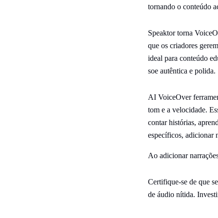
tornando o conteúdo ac
Speaktor torna VoiceOv
que os criadores gere
ideal para conteúdo ed
soe autêntica e polida.
AI VoiceOver ferramen
tom e a velocidade. Es
contar histórias, apre
específicos, adicionar 
Ao adicionar narrações
Certifique-se de que s
de áudio nítida. Inves