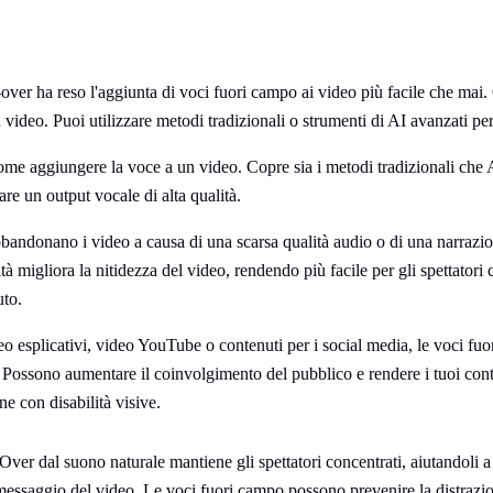
-over ha reso l'aggiunta di voci fuori campo ai video più facile che mai
 video. Puoi utilizzare metodi tradizionali o strumenti di AI avanzati per
me aggiungere la voce a un video. Copre sia i metodi tradizionali che AI
are un output vocale di alta qualità.
abbandonano i video a causa di una scarsa qualità audio o di una narraz
à migliora la nitidezza del video, rendendo più facile per gli spettatori 
uto.
eo esplicativi, video YouTube o contenuti per i social media, le voci fuo
Possono aumentare il coinvolgimento del pubblico e rendere i tuoi conte
ne con disabilità visive.
ver dal suono naturale mantiene gli spettatori concentrati, aiutandoli a 
essaggio del video. Le voci fuori campo possono prevenire la distrazi