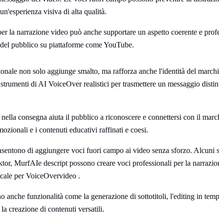
un'esperienza visiva di alta qualità.
er la narrazione video può anche supportare un aspetto coerente e profe
 del pubblico su piattaforme come YouTube.
nale non solo aggiunge smalto, ma rafforza anche l'identità del march
 strumenti di AI VoiceOver realistici per trasmettere un messaggio distin
nella consegna aiuta il pubblico a riconoscere e connettersi con il mar
mozionali e i contenuti educativi raffinati e coesi.
onsentono di aggiungere voci fuori campo ai video senza sforzo. Alcuni 
r, MurfAIe descript possono creare voci professionali per la narrazio
vocale per VoiceOvervideo .
o anche funzionalità come la generazione di sottotitoli, l'editing in temp
la creazione di contenuti versatili.