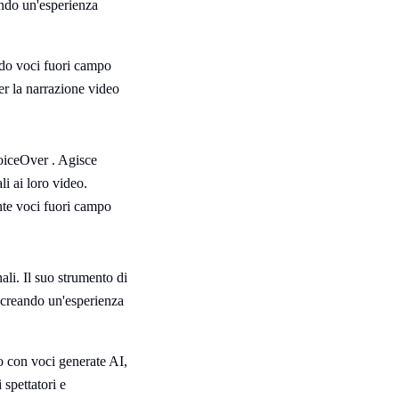
eando un'esperienza
ando voci fuori campo
er la narrazione video
VoiceOver . Agisce
i ai loro video.
ente voci fuori campo
li. Il suo strumento di
o, creando un'esperienza
o con voci generate AI,
 spettatori e