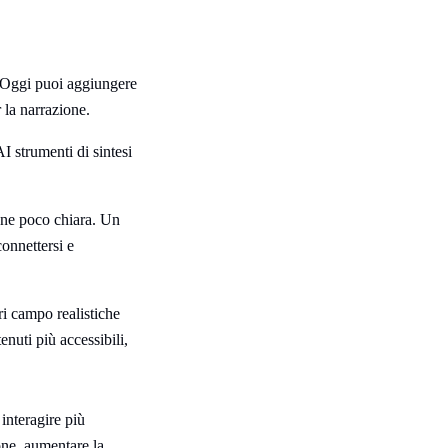
. Oggi puoi aggiungere
 la narrazione.
 strumenti di sintesi
ione poco chiara. Un
connettersi e
ri campo realistiche
nuti più accessibili,
interagire più
one, aumentare la