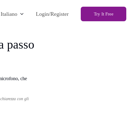
Italiano
Login/Register
Try It Free
a passo
chiarezza con gli