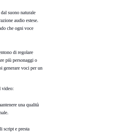
 dal suono naturale
razione audio estese.
endo che ogni voce
ntono di regolare
zare più personaggi o
oi generare voci per un
l video:
 mantenere una qualità
nale.
 script e presta