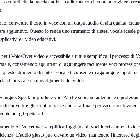
 assicurarti che la traccia audio sia allineata con il contenuto video, cr
i.
uoi convertire il testo in voce con un output audio di alta qualità, cre
are aggiuntivo. Questo lo rende uno strumento di sintesi vocale ideale p
splicativi e i video educativi.
per i VoiceOver video è accessibile a tutti e semplifica il processo di 
uale, consentendo agli utenti di aggiungere facilmente voci professional
 di questo strumento di sintesi vocale ti consente di aggiungere rapidam
o la chiarezza e il coinvolgimento del video.
+ lingue, Speaktor produce voci AI che suonano autentiche e professiona
o di convertire gli script in tracce audio raffinate per vari formati vide
ente per gli spettatori.
strumento AI VoiceOver semplifica l'aggiunta di voci fuori campo ai vide
icienza. L'audio giusto può elevare un video, mantenere l'interesse degli