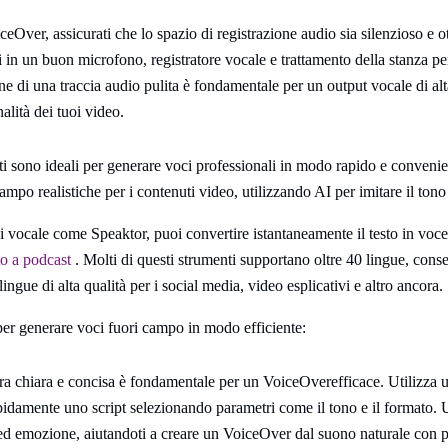
eOver, assicurati che lo spazio di registrazione audio sia silenzioso e o
ti in un buon microfono, registratore vocale e trattamento della stanza pe
e di una traccia audio pulita è fondamentale per un output vocale di alt
alità dei tuoi video.
 sono ideali per generare voci professionali in modo rapido e convenie
ampo realistiche per i contenuti video, utilizzando AI per imitare il to
i vocale come Speaktor, puoi convertire istantaneamente il testo in voce, 
to a podcast
. Molti di questi strumenti supportano oltre 40 lingue, cons
ngue di alta qualità per i social media, video esplicativi e altro ancora.
per generare voci fuori campo in modo efficiente:
a chiara e concisa è fondamentale per un VoiceOverefficace. Utilizza u
pidamente uno script selezionando parametri come il tono e il formato.
 ed emozione, aiutandoti a creare un VoiceOver dal suono naturale con p