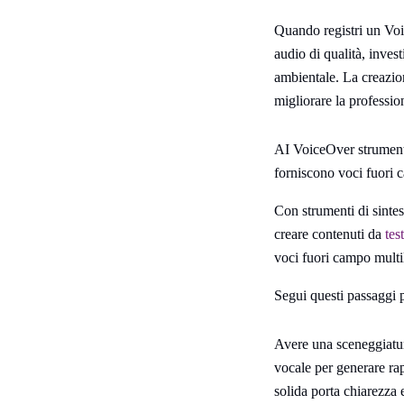
Quando registri un Voic
audio di qualità, inves
ambientale. La creazion
migliorare la profession
AI VoiceOver strumenti
forniscono voci fuori c
Con strumenti di sintes
creare contenuti da
tes
voci fuori campo multili
Segui questi passaggi 
Avere una sceneggiatur
vocale per generare ra
solida porta chiarezza