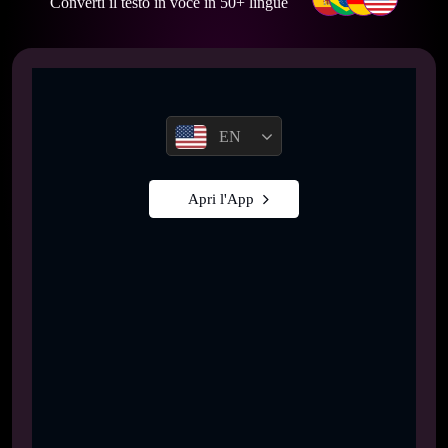
Converti il testo in voce in 50+ lingue
EN
Apri l'App