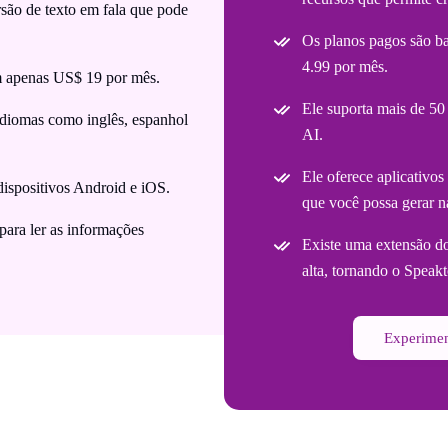
são de texto em fala que pode
Os planos pagos são b
4.99 por mês.
m apenas US$ 19 por mês.
Ele suporta mais de 50
diomas como inglês, espanhol
AI.
Ele oferece aplicativo
dispositivos Android e iOS.
que você possa gerar n
ara ler as informações
Existe uma extensão d
alta, tornando o Speakt
Experimen