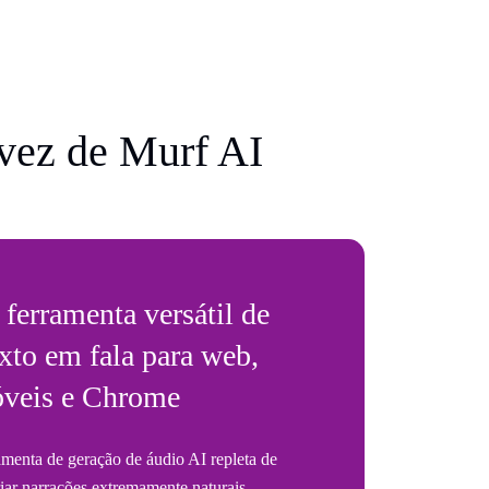
vez de Murf AI
ferramenta versátil de
xto em fala para web,
óveis e Chrome
menta de geração de áudio AI repleta de
riar narrações extremamente naturais.