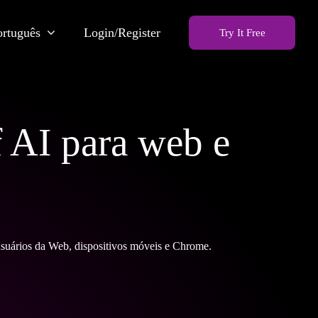
ortuguês
Login/Register
Try It Free
f AI para web e
usuários da Web, dispositivos móveis e Chrome.