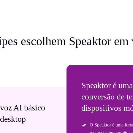
uipes escolhem Speaktor em 
Speaktor é uma 
conversão de te
voz AI básico
dispositivos m
 desktop
O Speaktor é uma ferra
recursos que permite c