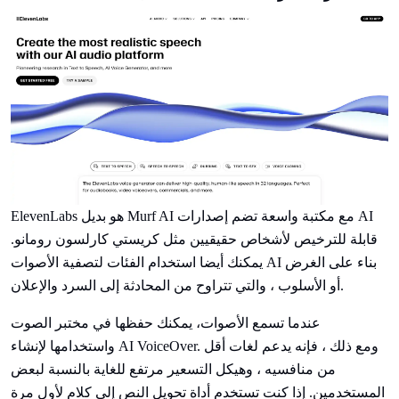
ElevenLabs هو بديل Murf AI مع مكتبة واسعة تضم إصدارات AI
قابلة للترخيص لأشخاص حقيقيين مثل كريستي كارلسون رومانو.
يمكنك أيضا استخدام الفئات لتصفية الأصوات AI بناء على الغرض
أو الأسلوب ، والتي تتراوح من المحادثة إلى السرد والإعلان.
عندما تسمع الأصوات، يمكنك حفظها في مختبر الصوت
واستخدامها لإنشاء AI VoiceOver. ومع ذلك ، فإنه يدعم لغات أقل
من منافسيه ، وهيكل التسعير مرتفع للغاية بالنسبة لبعض
المستخدمين. إذا كنت تستخدم أداة تحويل النص إلى كلام لأول مرة