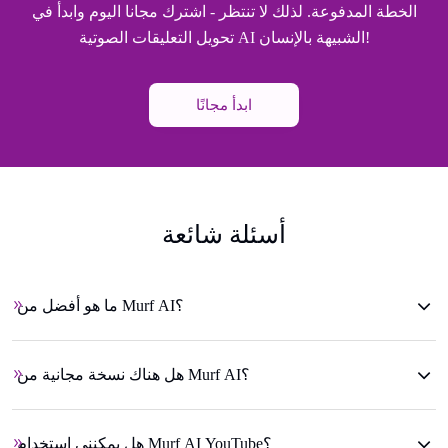
الخطة المدفوعة. لذلك لا تنتظر - اشترك مجانا اليوم وابدأ في
تحويل التعليقات الصوتية AI الشبيهة بالإنسان!
ابدأ مجانًا
أسئلة شائعة
ما هو أفضل من Murf AI؟
هل هناك نسخة مجانية من Murf AI؟
هل يمكنني استخدام Murf AI YouTube؟