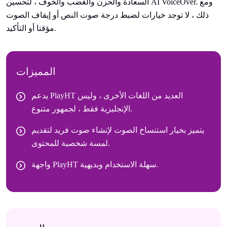
السعادة والحزن والغضب والخوف ، لتحسين AI VoiceOver. ومع
ذلك ، لا توجد خيارات لضبط درجة صوت النص أو إيقاف الصوت
مؤقتا أو التأكيد.
المميزات
يدعم PlayHT العديد من اللغات الأخرى ، وليس
الإنجليزية فقط ، لجمهور متنوع.
يتميز بخيار استنساخ الصوت لإنشاء صوت فريد لتقديم
لمسة شخصية للمحتوى.
واجهة PlayHT سهلة الاستخدام وبديهية.