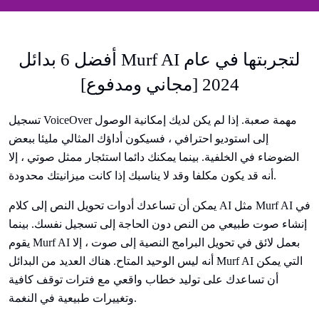
أفضل 6 بدائل Murf AI لتجربتها في عام
2024 [مجاني ومدفوع]
تسجيل VoiceOver مهمة صعبة. إذا لم يكن لديك إمكانية الوصول
إلى استوديو احترافي ، فسيكون أداؤك المثالي مليئا ببعض
الضوضاء في الخلفية. بينما يمكنك دائما استئجار ممثل صوتي ، إلا
أنه قد يكون مكلفا وقد لا يناسبك إذا كانت ميزانيتك محدودة.
يمكن أن تساعدك أدوات تحويل النص إلى كلام AI مثل Murf AI في
إنشاء صوت طبيعي من النص دون الحاجة إلى تسجيل نفسك. بينما
يقوم Murf AI بعمل لائق في تحويل البرامج النصية إلى صوت ، إلا
أنه ليس الوحيد المتاح. هناك العديد من البدائل Murf AI التي يمكن
أن تساعدك على توليد خطاب واقعي مع فترات توقف كافية
وتغييرات طبيعية في النغمة.