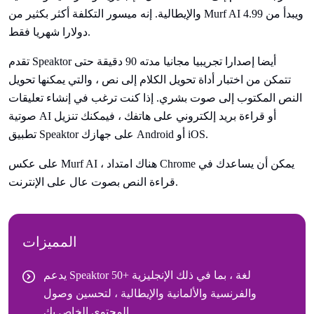
والإيطالية. إنه ميسور التكلفة أكثر بكثير من Murf AI ويبدأ من 4.99
دولارا شهريا فقط.
تقدم Speaktor أيضا إصدارا تجريبيا مجانيا مدته 90 دقيقة حتى
تتمكن من اختبار أداة تحويل الكلام إلى نص ، والتي يمكنها تحويل
النص المكتوب إلى صوت بشري. إذا كنت ترغب في إنشاء تعليقات
صوتية AI أو قراءة بريد إلكتروني على هاتفك ، فيمكنك تنزيل
تطبيق Speaktor على جهازك Android أو iOS.
على عكس Murf AI ، هناك امتداد Chrome يمكن أن يساعدك في
قراءة النص بصوت عال على الإنترنت.
المميزات
يدعم Speaktor 50+ لغة ، بما في ذلك الإنجليزية
والفرنسية والألمانية والإيطالية ، لتحسين وصول
المحتوى الخاص بك.