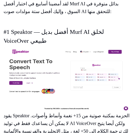
لقد أمضينا أسابيع في اختبار أفضل Murf AI بدائل متوفرة في
السوق ، وإليك أفضل ستة مولدات صوت AI للتحقق منها:
#1 Speaktor — أفضل بديل Murf AI لخلق
VoiceOver طبيعي
يقود Speaktor الحزمة بمكتبة صوتية من 15+ نغمة وأنماط وأصوات.
لا يمكن أن يساعدك فقط في توليد AI VoiceOver ولكن أيضا يتيح
لك ترجمة الكلام إلى 50+ لغة ، مثل الإنجليزية والفرنسية والألمانية