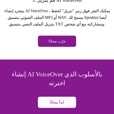
3. قم بتنزيل AI VoiceOver
بمجرد إنشاء AI VoiceOver ، يمكنك النقر فوق رمز "تنزيل" لحفظ
الملف الصوتي بتنسيق MP3 أو WAV. يسمح لك Speaktor أيضا
بتنزيل الملف النصي بتنسيق TXT ومشاركته مع أي شخص.
جرّب مجانًا
إنشاء AI VoiceOver بالأسلوب الذي
اخترته
ابدأ مجانًا