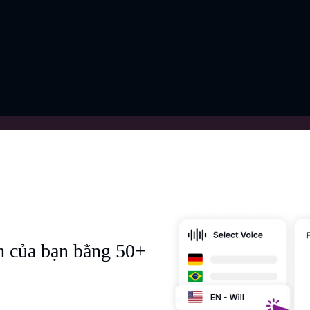
h của bạn bằng 50+