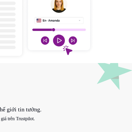
ế giới tin tưởng.
iá trên Trustpilot.