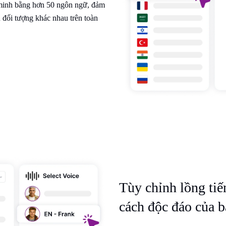
t minh bằng hơn 50 ngôn ngữ, đảm
 đối tượng khác nhau trên toàn
Tùy chỉnh lồng ti
cách độc đáo của 