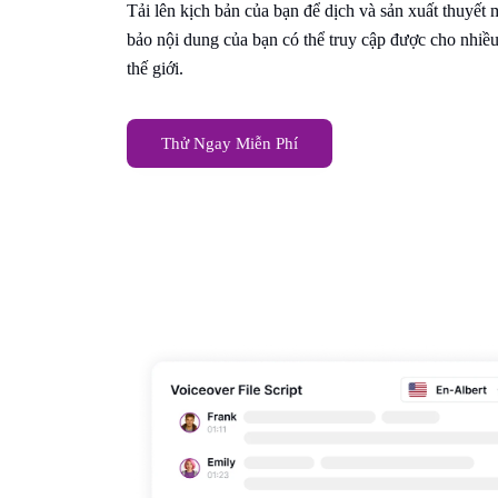
Tải lên kịch bản của bạn để dịch và sản xuất thuyế
bảo nội dung của bạn có thể truy cập được cho nhiều
thế giới.
Thử Ngay Miễn Phí