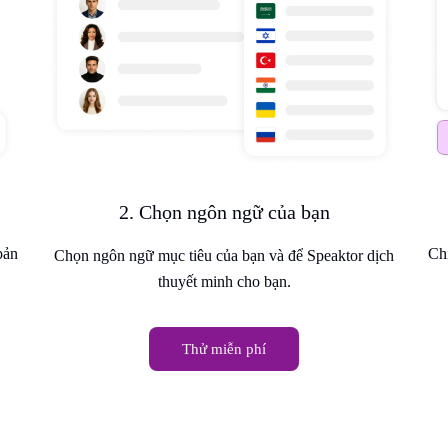
2. Chọn ngôn ngữ của bạn
bản
Chỉ
Chọn ngôn ngữ mục tiêu của bạn và để Speaktor dịch
thuyết minh cho bạn.
Thử miễn phí