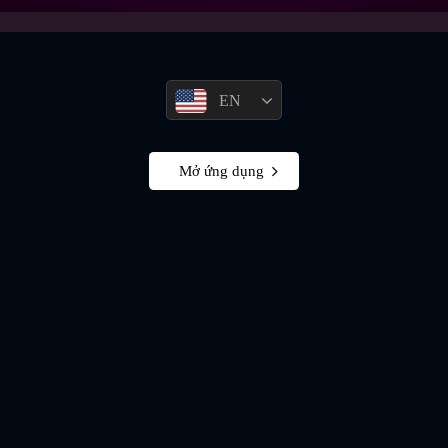
EN
Mở ứng dụng