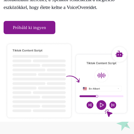
eszközökkel, hogy életre keltse a VoiceOvereidet.
Próbáld ki ingyen