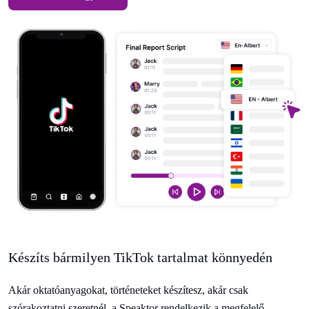
Készíts bármilyen TikTok tartalmat könnyedén
Akár oktatóanyagokat, történeteket készítesz, akár csak
szórakoztatni szeretnél, a Speaktor rendelkezik a megfelelő