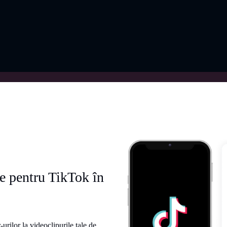
e pentru TikTok în
rilor la videoclipurile tale de