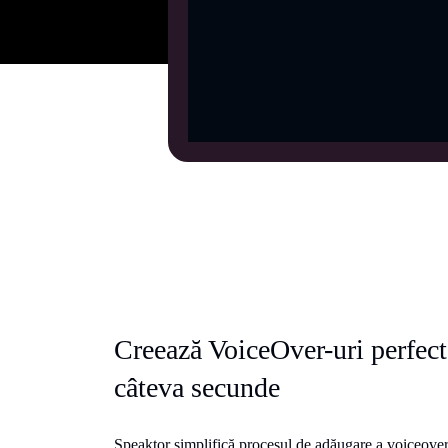
Creează VoiceOver-uri perfect
câteva secunde
Speaktor simplifică procesul de adăugare a voiceover-u