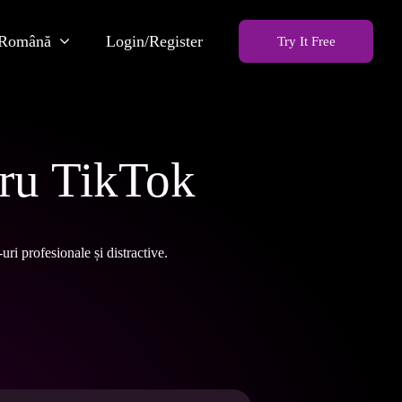
Română
Login/Register
Try It Free
tru TikTok
ri profesionale și distractive.