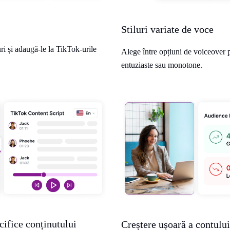
Stiluri variate de voce
i și adaugă-le la TikTok-urile
Alege între opțiuni de voiceover p
entuziaste sau monotone.
cifice conținutului
Creștere ușoară a contului