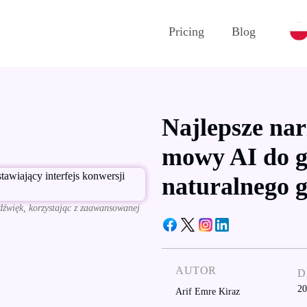
Pricing
Blog
Najlepsze nar
mowy AI do 
naturalnego g
 dźwięk, korzystając z zaawansowanej
AUTOR
D
20
Arif Emre Kiraz