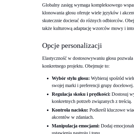
Globalny zasięg wymaga kompleksowego wspar
klonowania głosu oferuje wiele języków i akcen
skutecznie docierać do różnych odbiorców. Obej
także kulturową adaptację wzorców mowy i into
Opcje personalizacji
Elastyczność w dostosowywaniu głosu pozwala 
konkretnego projektu. Obejmuje to:
Wybór stylu głosu:
Wybieraj spośród wiel
swojej marki i preferencji grupy docelowej.
Regulacja skoku i prędkości:
Dostosuj wyj
konkretnych potrzeb związanych z treścią.
Kontrola nacisku:
Podkreśl kluczowe wiad
akcentów w zdaniach.
Manipulacja emocjami:
Dodaj emocjonaln
ustawienia nastroju i tonu.