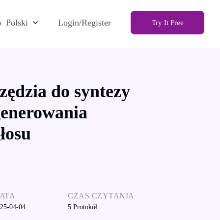
Polski
Login/Register
Try It Free
zędzia do syntezy
generowania
łosu
ATA
CZAS CZYTANIA
25-04-04
5
Protokół