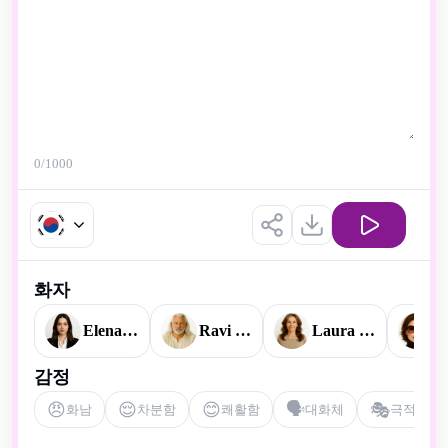
0
/1000
화자
Elena Watson
Ravi Ananda
Laura Mitchell
V
감정
😠
😌
😊
🗣️
🎭
화남
차분함
쾌활함
대화체
극적인