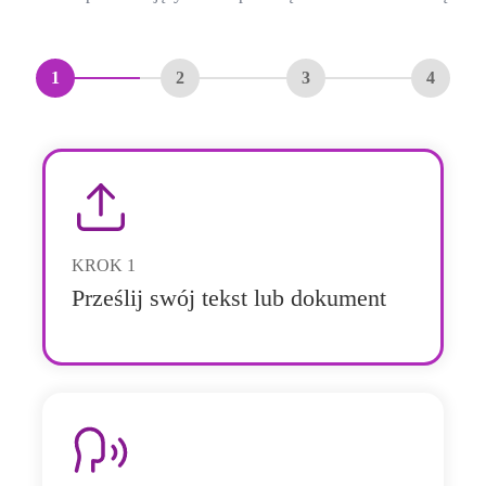
1
2
3
4
KROK
1
Prześlij swój tekst lub dokument