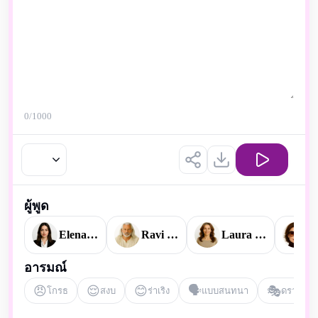
0
/1000
ผู้พูด
Elena Watson
Ravi Ananda
Laura Mitchell
V
อารมณ์
😠
😌
😊
🗣️
🎭
โกรธ
สงบ
ร่าเริง
แบบสนทนา
ดราม่า