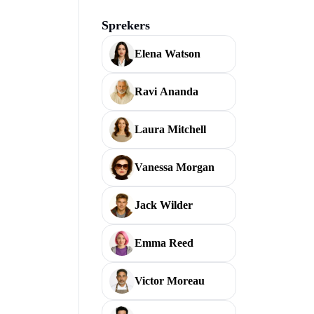
Sprekers
Elena Watson
Ravi Ananda
Laura Mitchell
Vanessa Morgan
Jack Wilder
Emma Reed
Victor Moreau