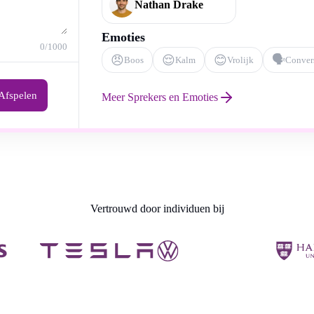
Nathan Drake
Emoties
0
/1000
😠
😌
😊
🗣️
Boos
Kalm
Vrolijk
Conver
Afspelen
Meer Sprekers en Emoties
Vertrouwd door individuen bij