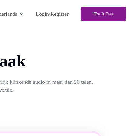
erlands
Login/Register
Try It Free
raak
lijk klinkende audio in meer dan 50 talen.
ersie.