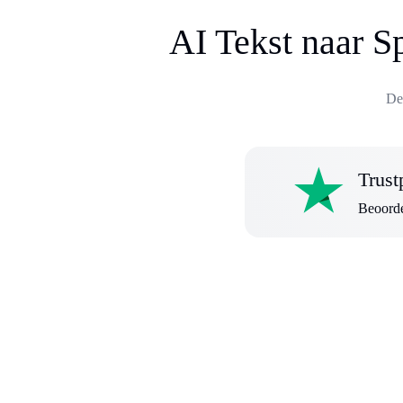
AI Tekst naar S
De
Trust
Beoorde