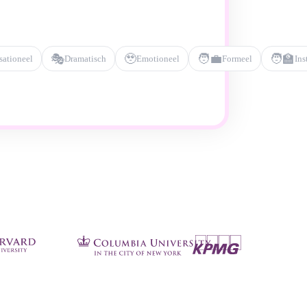
🎭
🥹
🧑‍💼
🧑‍🏫
sationeel
Dramatisch
Emotioneel
Formeel
Ins