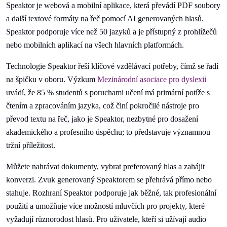
Speaktor je webová a mobilní aplikace, která převádí PDF soubory
a další textové formáty na řeč pomocí AI generovaných hlasů.
Speaktor podporuje více než 50 jazyků a je přístupný z prohlížečů
nebo mobilních aplikací na všech hlavních platformách.
Technologie Speaktor řeší klíčové vzdělávací potřeby, čímž se řadí
na špičku v oboru. Výzkum
Mezinárodní asociace pro dyslexii
uvádí, že 85 % studentů s poruchami učení má primární potíže s
čtením a zpracováním jazyka, což činí pokročilé nástroje pro
převod textu na řeč, jako je Speaktor, nezbytné pro dosažení
akademického a profesního úspěchu; to představuje významnou
tržní příležitost.
Můžete nahrávat dokumenty, vybrat preferovaný hlas a zahájit
konverzi. Zvuk generovaný Speaktorem se přehrává přímo nebo
stahuje. Rozhraní Speaktor podporuje jak běžné, tak profesionální
použití a umožňuje více možností mluvčích pro projekty, které
vyžadují různorodost hlasů. Pro uživatele, kteří si užívají audio