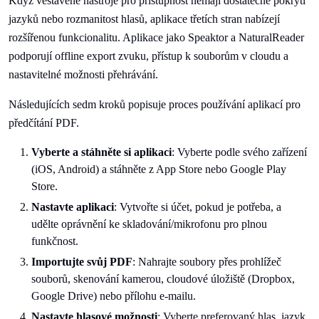
Když vestavěné nástroje pro přístupnost nemají dostatečné pokrytí
jazyků nebo rozmanitost hlasů, aplikace třetích stran nabízejí
rozšířenou funkcionalitu. Aplikace jako Speaktor a NaturalReader
podporují offline export zvuku, přístup k souborům v cloudu a
nastavitelné možnosti přehrávání.
Následujících sedm kroků popisuje proces používání aplikací pro
předčítání PDF.
Vyberte a stáhněte si aplikaci
: Vyberte podle svého zařízení
(iOS, Android) a stáhněte z App Store nebo Google Play
Store.
Nastavte aplikaci
: Vytvořte si účet, pokud je potřeba, a
udělte oprávnění ke skladování/mikrofonu pro plnou
funkčnost.
Importujte svůj PDF
: Nahrajte soubory přes prohlížeč
souborů, skenování kamerou, cloudové úložiště (Dropbox,
Google Drive) nebo přílohu e-mailu.
Nastavte hlasové možnosti
: Vyberte preferovaný hlas, jazyk,