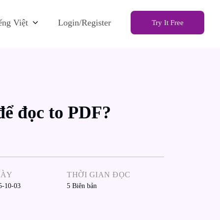
ếng Việt
Login/Register
Try It Free
để đọc to PDF?
GÀY
THỜI GIAN ĐỌC
5-10-03
5
Biên bản