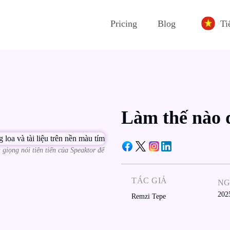
Pricing
Blog
Ti
Làm thế nào 
iọng nói tiên tiến của Speaktor để
TÁC GIẢ
N
202
Remzi Tepe