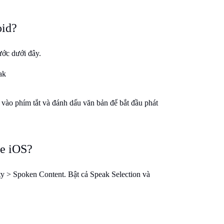
oid?
ước dưới đây.
ak
vào phím tắt và đánh dấu văn bản để bắt đầu phát
ne iOS?
ty > Spoken Content. Bật cả Speak Selection và